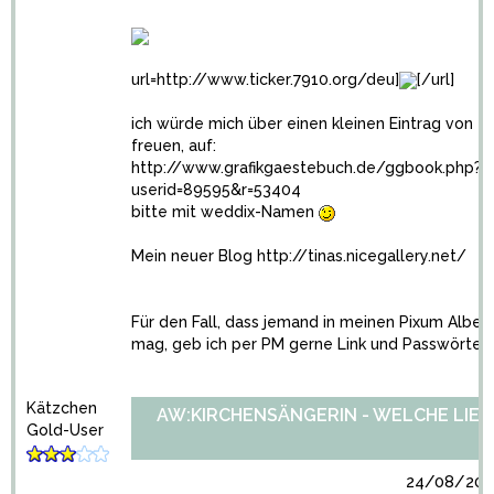
url=http://www.ticker.7910.org/deu]
[/url]
ich würde mich über einen kleinen Eintrag von e
freuen, auf:
http://www.grafikgaestebuch.de/ggbook.php?
userid=89595&r=53404
bitte mit weddix-Namen
Mein neuer Blog
http://tinas.nicegallery.net/
Für den Fall, dass jemand in meinen Pixum Alben
mag, geb ich per PM gerne Link und Passwörter 
Kätzchen
AW:KIRCHENSÄNGERIN - WELCHE LIED
Gold-User
24/08/2010