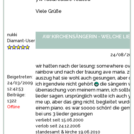
Viele Grüße
nukki
AW:KIRCHENSÄNGERIN - WELCHE LIED
Diamant-User
24/08/2010
wir hatten nach der lesung: somewhere ove
rainbow und nach der trauung ave maria. z
Beigetreten:
auszug hat sie wohl auch gesungen, aber d
24/03/2009
ich irgendwie nicht gehört
die sängerin wa
12:42:53
überraschung von meinem mann, ich sollte n
Beiträge:
lieder sagen. ursprünglich wollte ich auch yo
1322
me up, aber das ging nicht. begleitet wurde 
Offline
einem piano. es war soooo schön! die geme
bei uns 3 lieder gesungen
verliebt seit 15.06.2000
verlob seit 24.12.2006
standesamt & kirche 19.06.2010