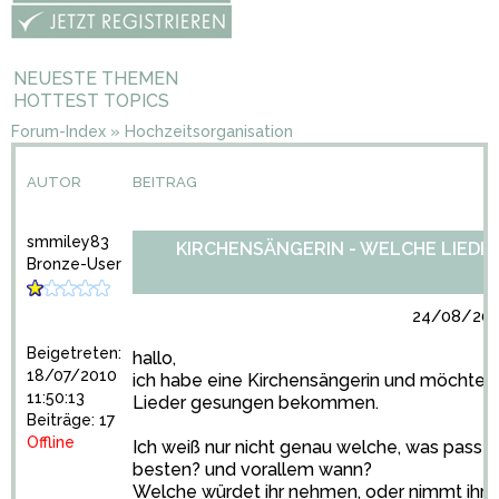
NEUESTE THEMEN
HOTTEST TOPICS
Forum-Index
»
Hochzeitsorganisation
AUTOR
BEITRAG
smmiley83
KIRCHENSÄNGERIN - WELCHE LIEDER
Bronze-User
24/08/2010
Beigetreten:
hallo,
18/07/2010
ich habe eine Kirchensängerin und möchte 
11:50:13
Lieder gesungen bekommen.
Beiträge: 17
Offline
Ich weiß nur nicht genau welche, was passt
besten? und vorallem wann?
Welche würdet ihr nehmen, oder nimmt ihr?