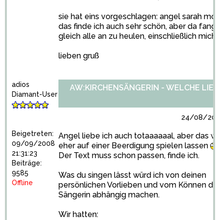
sie hat eins vorgeschlagen: angel sarah mcl
das finde ich auch sehr schön, aber da fang
gleich alle an zu heulen, einschließlich mich
lieben gruß
adios
AW:KIRCHENSÄNGERIN - WELCHE LIED
Diamant-User
24/08/2010
Beigetreten:
Angel liebe ich auch totaaaaaal, aber das w
09/09/2008
eher auf einer Beerdigung spielen lassen
21:31:23
Der Text muss schon passen, finde ich.
Beiträge:
9585
Was du singen lässt würd ich von deinen
Offline
persönlichen Vorlieben und vom Können de
Sängerin abhängig machen.
Wir hatten: