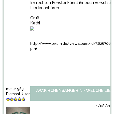
Im rechten Fenster könnt ihr euch verschie
Lieder anhören.
Gruß
Kathi
http://www.pixum.de/viewalbum/id/5626706 (
pm)
maus1983
AW:KIRCHENSÄNGERIN - WELCHE LIED
Diamant-User
24/08/2010