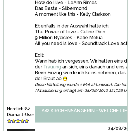
How do I live - LeAnn Rimes
Das Beste - Silbermond
A moment like this - Kelly Clarkson
Ebenfalls in der Auswahl hatte ich:
The Power of love - Celine Dion
9 Million Bycicles - Katie Melua
All you need is love - Soundtrack Love actu
Edit:
Wann hab ich vergessen. Wir hatten eins dir
der
Trauung
an sich, eins danach und eins a
Beim Einzug würde ich keins nehmen, das l
der Braut ab
Diese Mitteilung wurde 1 Mal aktualisiert. Die letzt
Aktualisierung erfolgt am 24/08/2010 11:17:28 Uhr
Nordlicht82
AW:KIRCHENSÄNGERIN - WELCHE LIED
Diamant-User
24/08/2010