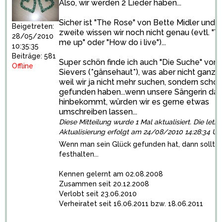
Also, wir werden 2 Lieder haben...
Sicher ist "The Rose" von Bette Midler und 
Beigetreten:
zweite wissen wir noch nicht genau (evtl. "Y
28/05/2010
me up" oder "How do i live")...
10:35:35
Beiträge: 581
Super schön finde ich auch "Die Suche" von 
Offline
Sievers (*gänsehaut*), was aber nicht ganz p
weil wir ja nicht mehr suchen, sondern scho
gefunden haben...wenn unsere Sängerin das
hinbekommt, würden wir es gerne etwas
umschreiben lassen...
Diese Mitteilung wurde 1 Mal aktualisiert. Die letzt
Aktualisierung erfolgt am 24/08/2010 14:28:34 Uh
Wenn man sein Glück gefunden hat, dann sollte
festhalten...
Kennen gelernt am 02.08.2008
Zusammen seit 20.12.2008
Verlobt seit 23.06.2010
Verheiratet seit 16.06.2011 bzw. 18.06.2011