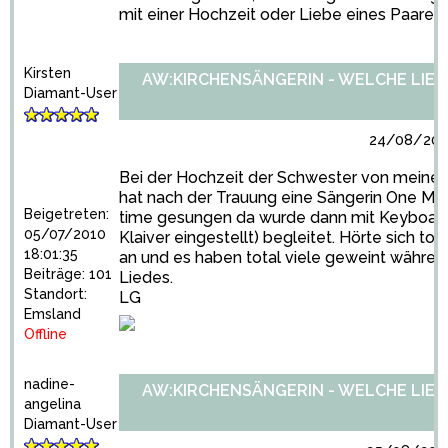
mit einer Hochzeit oder Liebe eines Paares 
Kirsten
AW:KIRCHENSÄNGERIN - WELCHE LIED
Diamant-User
24/08/2010
Bei der Hochzeit der Schwester von meine
hat nach der Trauung eine Sängerin One Mo
Beigetreten:
time gesungen da wurde dann mit Keyboard
05/07/2010
Klaiver eingestellt) begleitet. Hörte sich tot
18:01:35
an und es haben total viele geweint währen
Beiträge: 101
Liedes.
Standort:
LG
Emsland
Offline
nadine-
AW:KIRCHENSÄNGERIN - WELCHE LIED
angelina
Diamant-User