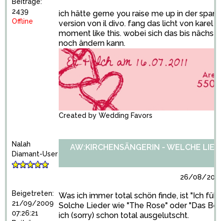
Beiträge:
2439
ich hätte gerne you raise me up in der span
Offline
version von il divo. fang das licht von karel 
moment like this. wobei sich das bis nächstes
noch ändern kann.
Created by
Wedding Favors
Nalah
AW:KIRCHENSÄNGERIN - WELCHE LIED
Diamant-User
26/08/2010
Beigetreten:
Was ich immer total schön finde, ist "Ich fühl
21/09/2009
Solche Lieder wie "The Rose" oder "Das Bes
07:26:21
ich (sorry) schon total ausgelutscht.