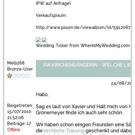
(PW auf Anfrage)
Verkaufspixum:
http://www.pixum.de/viewalbum/id/5912067
Wedding Ticker from WhenIsMyWedding.com
Melli268
AW:KIRCHENSÄNGERIN - WELCHE LIED
Bronze-User
24/08/2010
Hallo,
Beigetreten:
Sag es laut von Xavier und Halt mich von He
15/07/2010
Grönemeyer finde ich auch sehr schön.
21:52:06
Beiträge: 17
Wir haben schon einigen Freunden eine Säng
Offline
die
kirchliche Trauung
geschenkt und dabei s