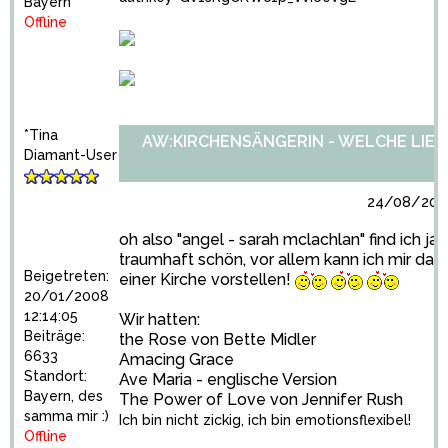
Bayern
Offline
*Tina
AW:KIRCHENSÄNGERIN - WELCHE LIED
Diamant-User
24/08/2010
oh also "angel - sarah mclachlan" find ich ja
traumhaft schön, vor allem kann ich mir das 
Beigetreten:
einer Kirche vorstellen!
20/01/2008
12:14:05
Wir hatten:
Beiträge:
the Rose von Bette Midler
6633
Amacing Grace
Standort:
Ave Maria - englische Version
Bayern, des
The Power of Love von Jennifer Rush
samma mir :)
Ich bin nicht zickig, ich bin emotionsflexibel!
Offline