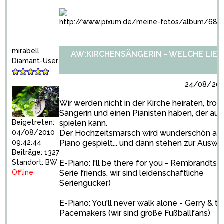
http://www.pixum.de/meine-fotos/album/686
mirabell
AW:KIRCHENSÄNGERIN - WELCHE LIED
Diamant-User
24/08/2010
Wir werden nicht in der Kirche heiraten, tro
Sängerin und einen Pianisten haben, der auc
spielen kann.
Beigetreten:
Der Hochzeitsmarsch wird wunderschön au
04/08/2010
Piano gespielt... und dann stehen zur Auswah
09:42:44
Beiträge: 1327
E-Piano: I'll be there for you - Rembrandts 
Standort: BW
Serie friends, wir sind leidenschaftliche
Offline
Seriengucker)
E-Piano: You'll never walk alone - Gerry & th
Pacemakers (wir sind große Fußballfans)