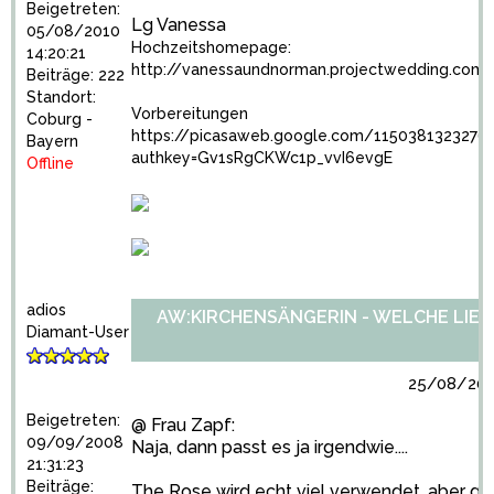
Beigetreten:
Lg Vanessa
05/08/2010
Hochzeitshomepage:
14:20:21
http://vanessaundnorman.projectwedding.com
Beiträge: 222
Standort:
Vorbereitungen
Coburg -
https://picasaweb.google.com/1150381323276
Bayern
authkey=Gv1sRgCKWc1p_vvI6evgE
Offline
adios
AW:KIRCHENSÄNGERIN - WELCHE LIED
Diamant-User
25/08/2010
Beigetreten:
@ Frau Zapf:
09/09/2008
Naja, dann passt es ja irgendwie....
21:31:23
Beiträge:
The Rose wird echt viel verwendet, aber g