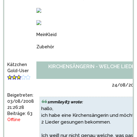
MeinKleid
Zubehör
Kätzchen
KIRCHENSÄNGERIN - WELCHE LIEDER
Gold-User
24/08/2010
Beigetreten:
03/08/2008
smmiley83 wrote:
21:26:28
hallo,
Beiträge: 63
ich habe eine Kirchensängerin und möcht
Offline
2 Lieder gesungen bekommen.
Ich weiß nur nicht genau welche, was pass