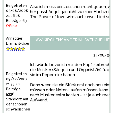
Beigetreten:
Also ich muss prinzesschen recht geben, v
03/08/2008
her passt Angel gar nicht zu einer Hochzeit.
21:26:28
The Power of love wird auch unser Lied sein
Beiträge: 63
Offline
Annatiger
AW:KIRCHENSÄNGERIN - WELCHE LIED
Diamant-User
24/08/2010
Ich würde bevor ich mir den Kopf zerbreche
die Musiker (Sängerin und Organist/in) frag
Beigetreten:
sie im Repertoire haben.
09/12/2007
21:35:20
Denn wenn sie ein Stück erst noch neu eins
Beiträge:
müssen oder Noten kaufen müssen, kann da
5336
nach Musiker extra kosten - ist ja auch mehr
Standort: auf
Aufwand.
der schönen
schwäbischen