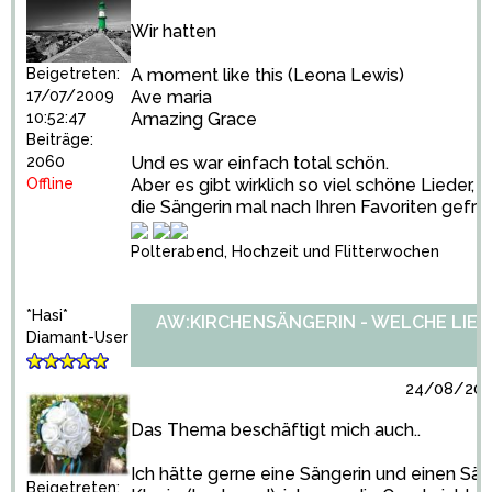
Wir hatten
Beigetreten:
A moment like this (Leona Lewis)
17/07/2009
Ave maria
10:52:47
Amazing Grace
Beiträge:
2060
Und es war einfach total schön.
Offline
Aber es gibt wirklich so viel schöne Lieder, 
die Sängerin mal nach Ihren Favoriten gefra
Polterabend, Hochzeit und Flitterwochen
*Hasi*
AW:KIRCHENSÄNGERIN - WELCHE LIED
Diamant-User
24/08/2010
Das Thema beschäftigt mich auch..
Ich hätte gerne eine Sängerin und einen Sä
Beigetreten: