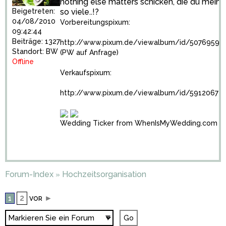
nothing else matters schicken, die du meinst
so viele..!?
Beigetreten:
04/08/2010
Vorbereitungspixum:
09:42:44
Beiträge: 1327
http://www.pixum.de/viewalbum/id/5076959
Standort: BW
(PW auf Anfrage)
Offline
Verkaufspixum:
http://www.pixum.de/viewalbum/id/5912067
Wedding Ticker from WhenIsMyWedding.com
Forum-Index
Hochzeitsorganisation
»
2
►
1
VOR