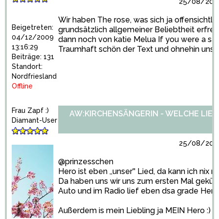
25/08/2010
Wir haben The rose, was sich ja offensichtli
Beigetreten:
grundsätzlich allgemeiner Beliebtheit erfreu
04/12/2009
dann noch von katie Melua If you were a sai
13:16:29
Traumhaft schön der Text und ohnehin unse
Beiträge: 131
Standort:
Nordfriesland
Offline
Frau Zapf :)
AW:KIRCHENSÄNGERIN - WELCHE LIED
Diamant-User
25/08/2010
@prinzesschen
Hero ist eben ,,unser'' Lied, da kann ich nix 
Da haben uns wir uns zum ersten Mal geküs
Auto und im Radio lief eben dsa grade Her
Außerdem is mein Liebling ja MEIN Hero :)