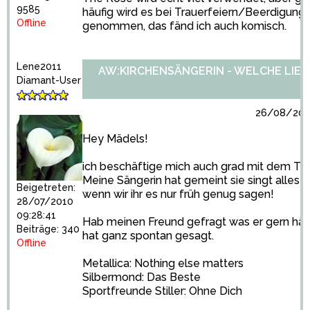
9585
häufig wird es bei Trauerfeiern/Beerdigung
Offline
genommen, das fänd ich auch komisch.
Lene2011
AW:KIRCHENSÄNGERIN - WELCHE LIED
Diamant-User
26/08/2010
Hey Mädels!
ich beschäftige mich auch grad mit dem T
Meine Sängerin hat gemeint sie singt alles f
Beigetreten:
wenn wir ihr es nur früh genug sagen!
28/07/2010
09:28:41
Hab meinen Freund gefragt was er gern hät
Beiträge: 340
hat ganz spontan gesagt.
Offline
Metallica: Nothing else matters
Silbermond: Das Beste
Sportfreunde Stiller: Ohne Dich