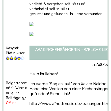
verliebt & vergeben seit 08.11.08
verheiratet seit 11.06.11
gesucht und gefunden.. in Liebe verbunden
Kasymir
AW:KIRCHENSÄNGERIN - WELCHE LIED
Platin-User
24/08/2010
Hallo ihr lieben!
Beigetreten:
Ich werde "Sag es laut" von Xavier Naidoo 
08/08/2010
Habe eine Version von einer Kirchensängeri
00:40:11
gefunden! Siehe Link!
Beiträge: 97
Offline
http://www.a*nettmusic.de/trauungen.html