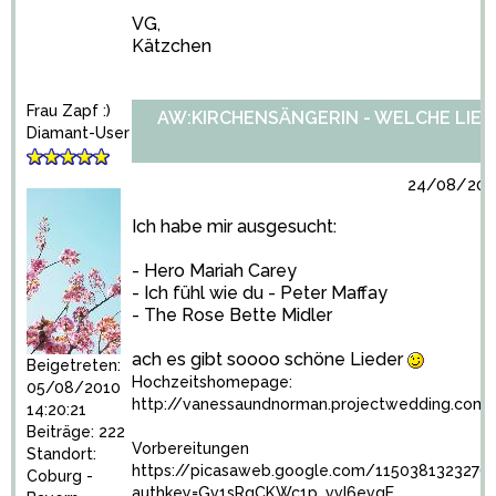
VG,
Kätzchen
Frau Zapf :)
AW:KIRCHENSÄNGERIN - WELCHE LIED
Diamant-User
24/08/2010
Ich habe mir ausgesucht:
- Hero Mariah Carey
- Ich fühl wie du - Peter Maffay
- The Rose Bette Midler
ach es gibt soooo schöne Lieder
Beigetreten:
Hochzeitshomepage:
05/08/2010
http://vanessaundnorman.projectwedding.com
14:20:21
Beiträge: 222
Vorbereitungen
Standort:
https://picasaweb.google.com/1150381323276
Coburg -
authkey=Gv1sRgCKWc1p_vvI6evgE