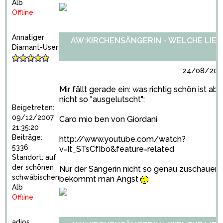
Alb
Offline
Annatiger
AW:KIRCHENSÄNGERIN - WELCHE LIED
Diamant-User
24/08/2010
Mir fällt gerade ein: was richtig schön ist ab
nicht so "ausgelutscht":
Beigetreten:
09/12/2007
Caro mio ben von Giordani
21:35:20
Beiträge:
http://www.youtube.com/watch?
5336
v=It_STsCfIbo&feature=related
Standort: auf
der schönen
Nur der Sängerin nicht so genau zuschauen,
schwäbischen
bekommt man Angst
Alb
Offline
adios