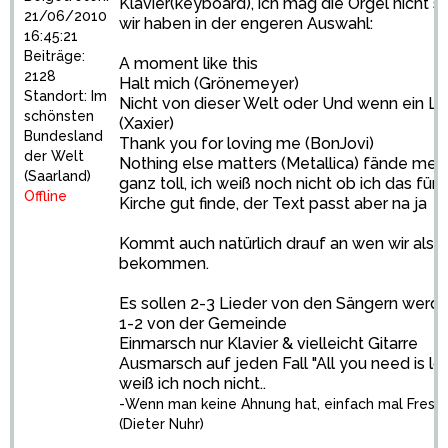
Klavier(keyboard), ich mag die Orgel nicht so
21/06/2010
wir haben in der engeren Auswahl:
16:45:21
Beiträge:
A moment like this
2128
Halt mich (Grönemeyer)
Standort: Im
Nicht von dieser Welt oder Und wenn ein Li
schönsten
(Xaxier)
Bundesland
Thank you for loving me (BonJovi)
der Welt
Nothing else matters (Metallica) fände mei
(Saarland)
ganz toll, ich weiß noch nicht ob ich das für 
Offline
Kirche gut finde, der Text passt aber na ja
Kommt auch natürlich drauf an wen wir als 
bekommen.
Es sollen 2-3 Lieder von den Sängern werde
1-2 von der Gemeinde
Einmarsch nur Klavier & vielleicht Gitarre
Ausmarsch auf jeden Fall "All you need is lo
weiß ich noch nicht..
-Wenn man keine Ahnung hat, einfach mal Fresse 
(Dieter Nuhr)