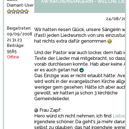
AW:KIRCHENSÄNGERIN - WELCHE LIED
Diamant-User
24/08/2010
Beigetreten:
Wir hatten riesen Glück, unsere Sängerin war
09/09/2008
(fast) jeden Liedwunsch von uns einzustudi
21:31:23
hat nichts extra dafür genommen
Beiträge:
9585
Und der Pastor war auch locker, dem hab ich
Offline
Texte der Lieder mal mitgebracht, so dass er
vorab durchlesen konnte. Hab aber keine A
er es auch getan hat
Das Einzige was er nicht erlaubt hätte: Ave 
wird wohl in der evangelischen Kirche allge
weniger gern gesehen. Hätte ich aber auch 
gewollt, wir hatten ja schon 3 kirchliche
Gemeindelieder.
@ Frau Zapf:
Hero würd ich nicht nehmen, ich find
Liebesl
irgendwie schöner. Da geht's ja mehr darum 
selbst zu glauben, das hat irgendwie wenig