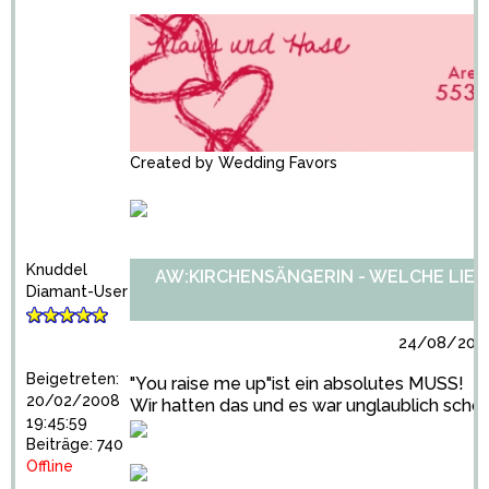
Created by
Wedding Favors
Knuddel
AW:KIRCHENSÄNGERIN - WELCHE LIED
Diamant-User
24/08/2010
Beigetreten:
"You raise me up"ist ein absolutes MUSS!
20/02/2008
Wir hatten das und es war unglaublich schön
19:45:59
Beiträge: 740
Offline