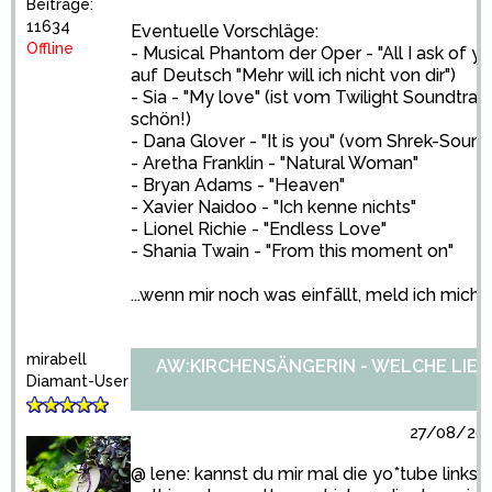
Beiträge:
11634
Eventuelle Vorschläge:
Offline
- Musical Phantom der Oper - "All I ask of yo
auf Deutsch "Mehr will ich nicht von dir")
- Sia - "My love" (ist vom Twilight Soundtrac
schön!)
- Dana Glover - "It is you" (vom Shrek-Sound
- Aretha Franklin - "Natural Woman"
- Bryan Adams - "Heaven"
- Xavier Naidoo - "Ich kenne nichts"
- Lionel Richie - "Endless Love"
- Shania Twain - "From this moment on"
...wenn mir noch was einfällt, meld ich mich
mirabell
AW:KIRCHENSÄNGERIN - WELCHE LIED
Diamant-User
27/08/2010
@ lene: kannst du mir mal die yo*tube links 