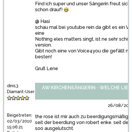
Find ich super und unser Sängerin freut sich
schon drauf!
@ Hasi
schau mal bei youtube rein da gibt es ein V
eine
Nothing eles matters singt, ist ne sehr schö
version.
Gibt noch eine von Voice4you die gefällt mi
besten!
Gruß Lene
dini13
AW:KIRCHENSÄNGERIN - WELCHE LIED
Diamant-User
26/08/2010
Beigetreten:
the rose ist mir auch zu beerdigungsmäßig, 
02/03/2010
seit der beerdiung von robert enke. seit dem
15:06:21
soo ausgelutscht.