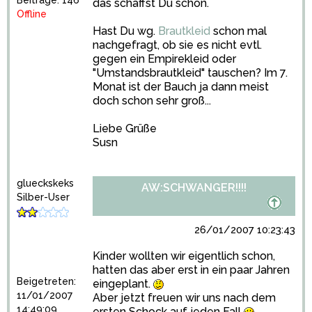
Beiträge: 146
das schaffst Du schon.
Offline
Hast Du wg.
Brautkleid
schon mal
nachgefragt, ob sie es nicht evtl.
gegen ein Empirekleid oder
"Umstandsbrautkleid" tauschen? Im 7.
Monat ist der Bauch ja dann meist
doch schon sehr groß...
Liebe Grüße
Susn
glueckskeks
AW:SCHWANGER!!!!
Silber-User
26/01/2007 10:23:43
Kinder wollten wir eigentlich schon,
hatten das aber erst in ein paar Jahren
Beigetreten:
eingeplant.
11/01/2007
Aber jetzt freuen wir uns nach dem
14:49:09
ersten Schock auf jeden Fall