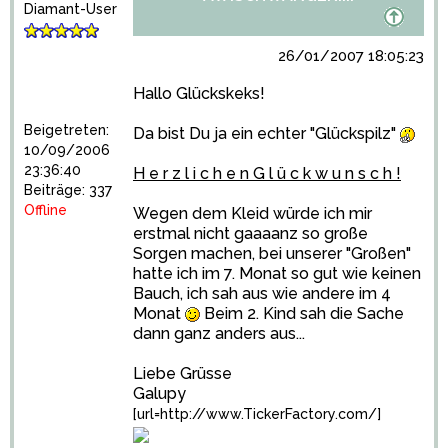
Diamant-User
26/01/2007 18:05:23
Hallo Glückskeks!
Beigetreten:
Da bist Du ja ein echter "Glückspilz"
10/09/2006
23:36:40
H e r z l i c h e n G l ü c k w u n s c h !
Beiträge: 337
Offline
Wegen dem Kleid würde ich mir
erstmal nicht gaaaanz so große
Sorgen machen, bei unserer "Großen"
hatte ich im 7. Monat so gut wie keinen
Bauch, ich sah aus wie andere im 4
Monat
Beim 2. Kind sah die Sache
dann ganz anders aus...
Liebe Grüsse
Galupy
[url=http://www.TickerFactory.com/]