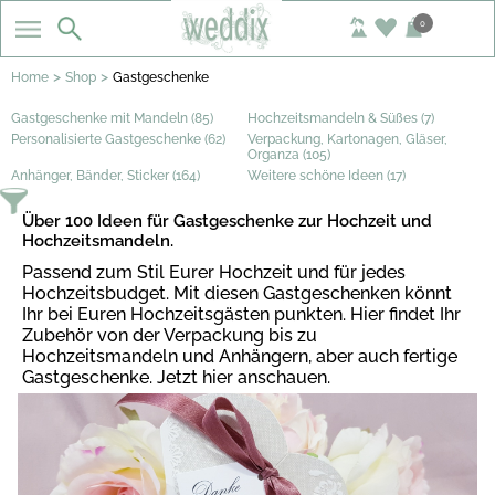
0
>
>
Home
Shop
Gastgeschenke
Gastgeschenke mit Mandeln (85)
Hochzeitsmandeln & Süßes (7)
Personalisierte Gastgeschenke (62)
Verpackung, Kartonagen, Gläser,
Organza (105)
Anhänger, Bänder, Sticker (164)
Weitere schöne Ideen (17)
Über 100 Ideen für Gastgeschenke zur Hochzeit und
Hochzeitsmandeln.
Passend zum Stil Eurer Hochzeit und für jedes
Hochzeitsbudget. Mit diesen Gastgeschenken könnt
Ihr bei Euren Hochzeitsgästen punkten. Hier findet Ihr
Zubehör von der Verpackung bis zu
Hochzeitsmandeln und Anhängern, aber auch fertige
Gastgeschenke. Jetzt hier anschauen.