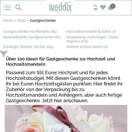
0
>
>
Home
Shop
Gastgeschenke
Gastgeschenke mit Mandeln (85)
Hochzeitsmandeln & Süßes (7)
Personalisierte Gastgeschenke (62)
Verpackung, Kartonagen, Gläser,
Organza (105)
Anhänger, Bänder, Sticker (164)
Weitere schöne Ideen (17)
Über 100 Ideen für Gastgeschenke zur Hochzeit und
Hochzeitsmandeln.
Passend zum Stil Eurer Hochzeit und für jedes
Hochzeitsbudget. Mit diesen Gastgeschenken könnt
Ihr bei Euren Hochzeitsgästen punkten. Hier findet Ihr
Zubehör von der Verpackung bis zu
Hochzeitsmandeln und Anhängern, aber auch fertige
Gastgeschenke. Jetzt hier anschauen.