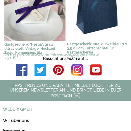
Gastgeschenk Tüte, dunkelblau, 7 x
Gastgeschenk "Hestia", grau,
3,5 x 8 cm, Faltschachtel für
ultraviolett, Vintage, Hochzeit
Gastgeschenke
Taufe, Kommunion, lila
*Alle Preise inkl. der gesetzlichen Mehrwersteuer, zzgl. Versandkosten
0,67 €
*
2,31 €
*
Besucht uns auch auf ...
TIPPS, TRENDS UND RABATTE - MELDET EUCH HIER ZU
UNSEREM NEWSLETTER AN UND BRINGT LIEBE IN EUER
POSTFACH
WEDDIX GMBH
Wir über uns
Impressum