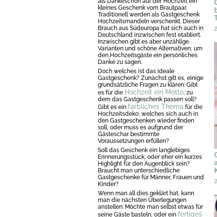
als Dankeschön auf der Hochzeit ein
kleines Geschenk vom Brautpaar.
Traditionell werden als Gastgeschenk
Hochzeitsmandeln verschenkt. Dieser
Brauch aus Südeuropa hat sich auch in
Deutschland inzwischen fest etabliert.
Inzwischen gibt es aber unzählige
Varianten und schöne Alternativen, um
den Hochzeitsgäste ein persönliches
Danke zu sagen.
Doch welches ist das ideale
Gastgeschenk? Zunächst gilt es, einige
grundsätzliche Fragen zu klären: Gibt
Hochzeit ein Motto
es für die
, zu
dem das Gastgeschenk passen soll?
farbliches Thema
Gibt es ein
für die
Hochzeitsdeko, welches sich auch in
den Gastgeschenken wieder finden
soll, oder muss es aufgrund der
Gästeschar bestimmte
Voraussetzungen erfüllen?
Soll das Geschenk ein langlebiges
Erinnerungsstück, oder eher ein kurzes
Highlight für den Augenblick sein?
Braucht man unterschiedliche
Gastgeschenke für Männer, Frauen und
Kinder?
Wenn man all dies geklärt hat, kann
man die nächsten Überlegungen
anstellen: Möchte man selbst etwas für
fertiges
seine Gäste basteln, oder ein