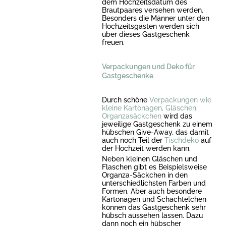
dem Hochzeitsdatum des
Brautpaares versehen werden.
Besonders die Männer unter den
Hochzeitsgästen werden sich
über dieses Gastgeschenk
freuen.
Verpackungen und Deko für
Gastgeschenke
Durch schöne
Verpackungen wie
kleine Kartonagen, Gläschen,
Organzasäckchen
wird das
jeweilige Gastgeschenk zu einem
hübschen Give-Away, das damit
auch noch Teil der
Tischdeko
auf
der Hochzeit werden kann.
Neben kleinen Gläschen und
Flaschen gibt es Beispielsweise
Organza-Säckchen in den
unterschiedlichsten Farben und
Formen. Aber auch besondere
Kartonagen und Schächtelchen
können das Gastgeschenk sehr
hübsch aussehen lassen. Dazu
dann noch ein hübscher