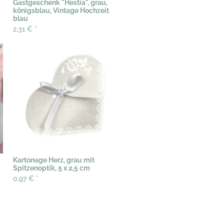
Gastgeschenk "Hestia", grau,
königsblau, Vintage Hochzeit
blau
2,31 €
*
Kartonage Herz, grau mit
Spitzenoptik, 5 x 2,5 cm
0,97 €
*