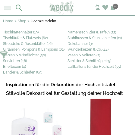
0
>
>
Home
Shop
Hochzeitsdeko
Tischkartenhalter (19)
Namensschilder & Tafeln (73)
Tischläufer & Platzsets (62)
Stuhlhussen & Stuhlschleifen (11)
Streudeko & Rosenblätter (26)
Dekobanner (3)
Girlanden, Pompons & Lampions (62)
Wunderkerzen & Co. (44)
Kerzen & Windlichter (50)
Vasen & Volieren (2)
Servietten (48)
Schilder & Schriftzüge (29)
Briefboxen (4)
Luftballons für die Hochzeit (55)
Bänder & Schleifen (69)
Inspirationen für die Dekoration der Hochzeitstafel.
Stilvolle Dekoartikel für Gestaltung deiner Hochzeit