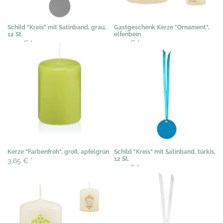
Schild "Kreis" mit Satinband, grau,
Gastgeschenk Kerze "Ornament",
12 St.
elfenbein
3,59 €
*
3,03 €
*
Kerze "Farbenfroh", groß, apfelgrün
Schild "Kreis" mit Satinband, türkis,
12 St.
3,65 €
*
3,54 €
*