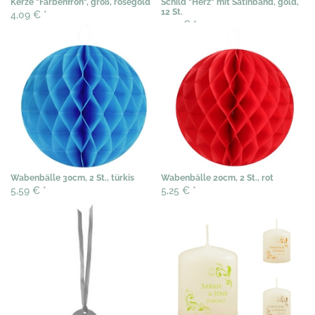
Kerze "Farbenfroh", groß, roségold
Schild "Herz" mit Satinband, gold,
12 St.
4,09 €
*
3,54 €
*
Wabenbälle 30cm, 2 St., türkis
Wabenbälle 20cm, 2 St., rot
5,59 €
*
5,25 €
*