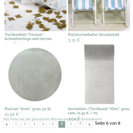
Tischkonfetti "Forever"
Platzkartenhalter Strandstuhl
Schmetterlinge und Herzen
3,75 €
*
1,53 €
*
Platzset "Kreis", grau, 50 St.
Servietten-/Tischband "Vlies", grau,
10m, (0.35 € / m)
10,56 €
*
3,54 €
*
*Alle Preise inkl. der gesetzlichen Mehrwersteuer, zzgl. Versandkosten
Seite 6 von 8
1
2
3
4
5
6
7
8