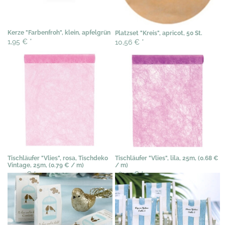
Kerze "Farbenfroh", klein, apfelgrün
Platzset "Kreis", apricot, 50 St.
1,95 €
*
10,56 €
*
Tischläufer "Vlies", rosa, Tischdeko
Tischläufer "Vlies", lila, 25m, (0.68 €
Vintage, 25m, (0.79 € / m)
/ m)
19,95 €
*
16,99 €
*