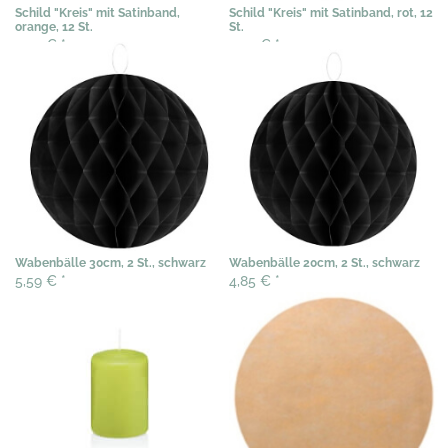
Schild "Kreis" mit Satinband,
Schild "Kreis" mit Satinband, rot, 12
orange, 12 St.
St.
3,54 €
*
3,54 €
*
Wabenbälle 30cm, 2 St., schwarz
Wabenbälle 20cm, 2 St., schwarz
5,59 €
*
4,85 €
*