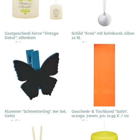
Gastgeschenk Kerze "Vintage
Schild "Kreis" mit Satinband, silber,
Dekor", elfenbein
12 St.
3,03 €
*
3,54 €
*
Klammer "Schmetterling", 6er Set,
Geschenk- & Tischband "Satin",
türkis
orange, 70mm, 5m, (0.99 € / m)
3,58 €
*
4,99 €
*