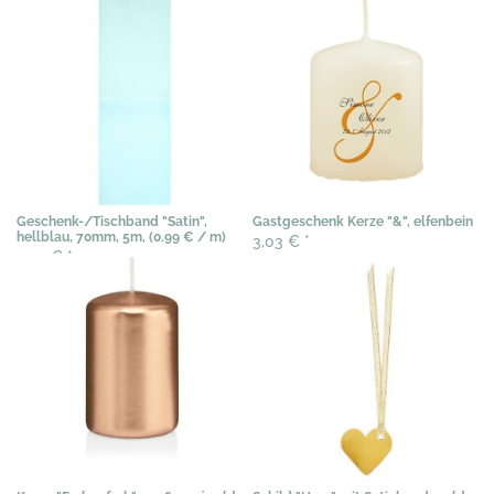
Geschenk-/Tischband "Satin",
Gastgeschenk Kerze "&", elfenbein
hellblau, 70mm, 5m, (0.99 € / m)
3,03 €
*
4,99 €
*