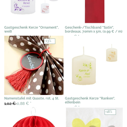
Gastgeschenk Kerze "Ornament",
Geschenk-/Tischband "Satin",
weiß
bordeaux, 70mm x 5m, (0.99 € / m)
3,03 €
*
4,99 €
*
-13%
Namenstafel mit Quaste, rot, 4 St.
Gastgeschenk Kerze "Ranken",
elfenbein
1,02 €
0,88 €
*
3,03 €
*
-18%