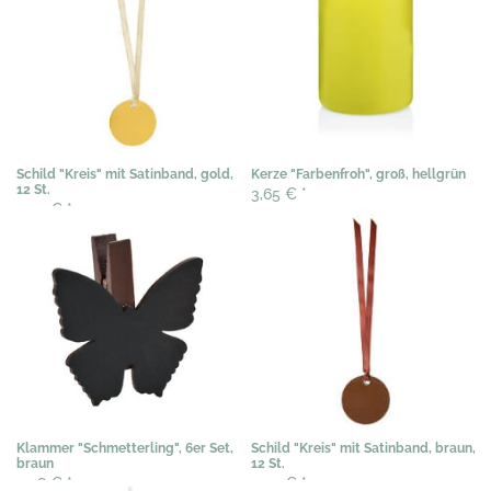
Schild "Kreis" mit Satinband, gold,
Kerze "Farbenfroh", groß, hellgrün
12 St.
3,65 €
*
3,54 €
*
Klammer "Schmetterling", 6er Set,
Schild "Kreis" mit Satinband, braun,
braun
12 St.
3,58 €
*
3,54 €
*