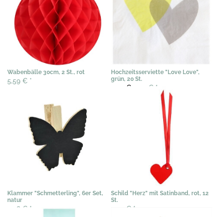
Wabenbälle 30cm, 2 St., rot
Hochzeitsserviette "Love Love",
grün, 20 St.
5,59 €
*
3,07 €
2,50 €
*
Klammer "Schmetterling", 6er Set,
Schild "Herz" mit Satinband, rot, 12
natur
St.
3,58 €
*
3,54 €
*