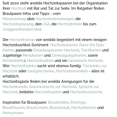
Seit 2000 steht weddix Hochzeitspaaren bei der Organisation
ihrer
Hochzeit
mit Rat und Tat zur Seite. Im Ratgeber finden
Brautpaare Infos und Tipps - vom
Heiratsantrag
über
Hochzeitseinladungen
, die
Hochzeitsplanung
, den
JGA
, die
Hochzeitsfeier
bis zum
Junggesellenabschied
.
Der
Hochzeitsshop
von weddix begeistert mit einem riesigen
Hochzeitsartikel-Sortiment:
Hochzeitskarten
(Save the Date
Karten
, passende
Einladungskarten Hochzeit
,
Tischkarten
und
zugehörige
Menükarten
und
Danksagungskarten
, sowie
Kirchenhefte
),
Hochzeitsalben
und ein
Gästebuch Hochzeit
.
Wer
Hochzeitsdeko
sucht wird ebenso fündig:
Tischdeko zur
Hochzeit
oder
Gastgeschenke
,
Hochzeitsmandeln
- alles ist
erhältlich.
Hochzeitsgäste finden bei weddix Anregungen für die
Hochzeitsrede
,
Glückwünsche zur Hochzeit
,
Sprüche zur
Hochzeit
, beliebte
Hochzeitsspiele
und
Hochzeitswünsche
.
Inspiration für Brautpaare:
Brautkleider
,
Eheringe
,
Brautfrisuren
,
Brautschuhe
,
Brautstrauß
,
Hochzeitstorte
und
Honeymoon
.