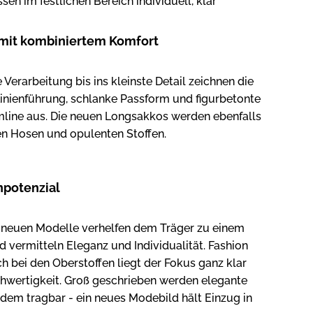
sen im festlichen Bereich individuell, klar
mit kombiniertem Komfort
e Verarbeitung bis ins kleinste Detail zeichnen die
Linienführung, schlanke Passform und figurbetonte
mline aus. Die neuen Longsakkos werden ebenfalls
en Hosen und opulenten Stoffen.
npotenzial
r neuen Modelle verhelfen dem Träger zu einem
 vermitteln Eleganz und Individualität. Fashion
ch bei den Oberstoffen liegt der Fokus ganz klar
hwertigkeit. Groß geschrieben werden elegante
tzdem tragbar - ein neues Modebild hält Einzug in