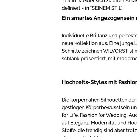
"Mann" kleidet sich zu allen Anläs
definiert - in "SEINEM STIL".
Ein smartes Angezogensein 
Individuelle Brillanz und perfekt
neue Kollektion aus. Eine junge 
Schnitte zeichnen WILVORST sli
schlank präsentiert, mit modern
Hochzeits-Styles mit Fashio
Die körpernahen Silhouetten de
gestiegen Körperbewusstsein und
for Life, Fashion for Wedding. Au
auf Eleganz, Modernität und Hoc
Stoffe, die trendig sind aber tro