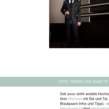
TIPPS, TRENDS UND RABATTE
Seit 2000 steht weddix Hochze
ihrer
Hochzeit
mit Rat und Tat 
Brautpaare Infos und Tipps -
Heiratsantrag
über
Hochzeitse