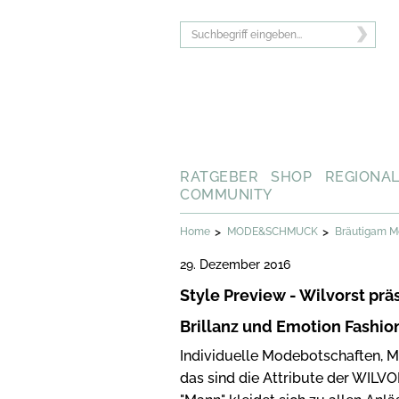
RATGEBER
SHOP
REGIONA
COMMUNITY
>
>
Home
MODE&SCHMUCK
Bräutigam M
29. Dezember 2016
Style Preview - Wilvorst prä
Brillanz und Emotion Fashion
Individuelle Modebotschaften, Mo
das sind die Attribute der WILVO