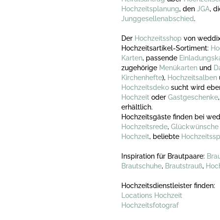
Hochzeitsplanung
, den
JGA
, d
Junggesellenabschied
.
Der
Hochzeitsshop
von weddix
Hochzeitsartikel-Sortiment:
Ho
Karten
, passende
Einladungsk
zugehörige
Menükarten
und
D
Kirchenhefte
),
Hochzeitsalben
Hochzeitsdeko
sucht wird ebe
Hochzeit
oder
Gastgeschenke
erhältlich.
Hochzeitsgäste finden bei wed
Hochzeitsrede
,
Glückwünsche 
Hochzeit
, beliebte
Hochzeitssp
Inspiration für Brautpaare:
Brau
Brautschuhe
,
Brautstrauß
,
Hoch
Hochzeitsdienstleister finden:
Locations Hochzeit
Hochzeitsfotograf