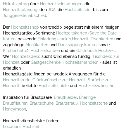
Heiratsantrag
über
Hochzeitseinladungen
, die
Hochzeitsplanung
, den
JGA
, die
Hochzeitsfeier
bis zum
Junggesellenabschied
.
Der
Hochzeitsshop
von weddix begeistert mit einem riesigen
Hochzeitsartikel-Sortiment:
Hochzeitskarten
(Save the Date
Karten
, passende
Einladungskarten Hochzeit
,
Tischkarten
und
zugehörige
Menükarten
und
Danksagungskarten
, sowie
Kirchenhefte
),
Hochzeitsalben
und ein
Gästebuch Hochzeit
.
Wer
Hochzeitsdeko
sucht wird ebenso fündig:
Tischdeko zur
Hochzeit
oder
Gastgeschenke
,
Hochzeitsmandeln
- alles ist
erhältlich.
Hochzeitsgäste finden bei weddix Anregungen für die
Hochzeitsrede
,
Glückwünsche zur Hochzeit
,
Sprüche zur
Hochzeit
, beliebte
Hochzeitsspiele
und
Hochzeitswünsche
.
Inspiration für Brautpaare:
Brautkleider
,
Eheringe
,
Brautfrisuren
,
Brautschuhe
,
Brautstrauß
,
Hochzeitstorte
und
Honeymoon
.
Hochzeitsdienstleister finden:
Locations Hochzeit