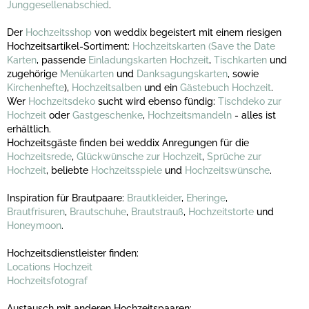
Junggesellenabschied
.
Der
Hochzeitsshop
von weddix begeistert mit einem riesigen
Hochzeitsartikel-Sortiment:
Hochzeitskarten
(Save the Date
Karten
, passende
Einladungskarten Hochzeit
,
Tischkarten
und
zugehörige
Menükarten
und
Danksagungskarten
, sowie
Kirchenhefte
),
Hochzeitsalben
und ein
Gästebuch Hochzeit
.
Wer
Hochzeitsdeko
sucht wird ebenso fündig:
Tischdeko zur
Hochzeit
oder
Gastgeschenke
,
Hochzeitsmandeln
- alles ist
erhältlich.
Hochzeitsgäste finden bei weddix Anregungen für die
Hochzeitsrede
,
Glückwünsche zur Hochzeit
,
Sprüche zur
Hochzeit
, beliebte
Hochzeitsspiele
und
Hochzeitswünsche
.
Inspiration für Brautpaare:
Brautkleider
,
Eheringe
,
Brautfrisuren
,
Brautschuhe
,
Brautstrauß
,
Hochzeitstorte
und
Honeymoon
.
Hochzeitsdienstleister finden:
Locations Hochzeit
Hochzeitsfotograf
Austausch mit anderen Hochzeitspaaren: