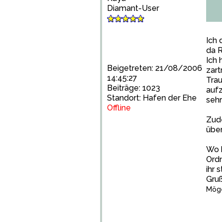
Diamant-User
Ich 
da 
Ich 
Beigetreten: 21/08/2006
zart
14:45:27
Trau
Beiträge: 1023
aufz
Standort: Hafen der Ehe
seh
Offline
Zude
über
Wo b
Ordn
ihr 
Gru
Möge