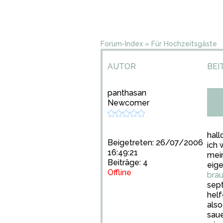
Forum-Index
»
Für Hochzeitsgäste
AUTOR
BEI
panthasan
Newcomer
hall
Beigetreten: 26/07/2006
ich 
16:49:21
mein
Beiträge: 4
eige
Offline
brau
sept
helf
also
saue