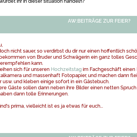
würdet ihr in dieser situation handeln?
AW:BEITRÄGE ZUR FEIER?
u,
doch nicht sauer, so verdirbst du dir nur einen hoffentlich sc
bekommen von Bruder und Schwägerin ein ganz tolles Gesch
terempfehlen kann.
leihen sich für unseren
Hochzeitstag
im Fachgeschäft einen 
talkamera und massenhaft Fotopapier, und machen dann fleis
r usw. und kleben einige sofort in ein Gästebuch.
re Gäste sollen dann neben ihre Bilder einen netten Spruch
haben dann tolle Erinnerungen.
find's prima, vielleicht ist es ja etwas für euch...