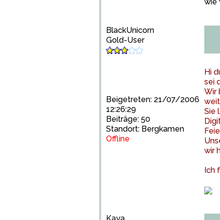
wie 
BlackUnicorn
Gold-User
Hi d
sei 
Wir 
Beigetreten: 21/07/2006
wei
12:26:29
Sie 
Beiträge: 50
Digi
Standort: Bergkamen
Feie
Offline
Unse
wir 
Ich 
Kaya