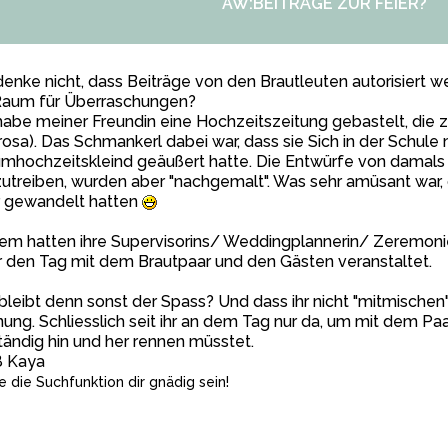
AW:BEITRÄGE ZUR FEIER?
denke nicht, dass Beiträge von den Brautleuten autorisiert w
Raum für Überraschungen?
habe meiner Freundin eine Hochzeitszeitung gebastelt, die z
rosa). Das Schmankerl dabei war, dass sie Sich in der Schule
mhochzeitskleind geäußert hatte. Die Entwürfe von damals
utreiben, wurden aber "nachgemalt". Was sehr amüsant war, 
r gewandelt hatten
m hatten ihre Supervisorins/ Weddingplannerin/ Zeremonie
 den Tag mit dem Brautpaar und den Gästen veranstaltet.
leibt denn sonst der Spass? Und dass ihr nicht "mitmischen" 
ung. Schliesslich seit ihr an dem Tag nur da, um mit dem Pa
ständig hin und her rennen müsstet.
ß Kaya
 die Suchfunktion dir gnädig sein!