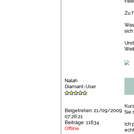
Feie
Zu f
Was 
sich
Und 
Weil
Nalah
Diamant-User
Kur
Beigetreten: 21/09/2009
Sie 
07:26:21
Beiträge: 11634
Ich 
Offline
echt