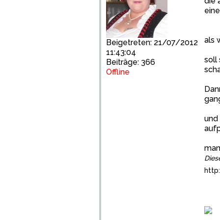
die 
eine
als 
Beigetreten: 21/07/2012
11:43:04
soll
Beiträge: 366
scha
Offline
Dann
gang
und 
auf
manc
Dies
http