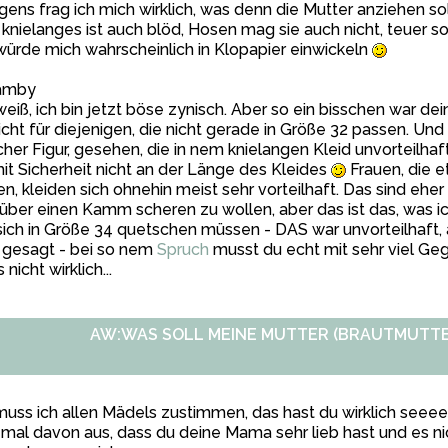
gens frag ich mich wirklich, was denn die Mutter anziehen so
knielanges ist auch blöd, Hosen mag sie auch nicht, teuer soll
würde mich wahrscheinlich in Klopapier einwickeln
amby
weiß, ich bin jetzt böse zynisch. Aber so ein bisschen war de
cht für diejenigen, die nicht gerade in Größe 32 passen. Und 
her Figur, gesehen, die in nem knielangen Kleid unvorteilha
it Sicherheit nicht an der Länge des Kleides
Frauen, die 
n, kleiden sich ohnehin meist sehr vorteilhaft. Das sind eh
 über einen Kamm scheren zu wollen, aber das ist das, was ich
sich in Größe 34 quetschen müssen - DAS war unvorteilhaft,
 gesagt - bei so nem
Spruch
musst du echt mit sehr viel Ge
 nicht wirklich...
AW:WAS SOLL MEINE MUTTER (BRAUTMUTTE
uss ich allen Mädels zustimmen, das hast du wirklich seeeehh
mal davon aus, dass du deine Mama sehr lieb hast und es ni