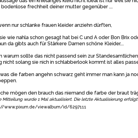
aussage das ein knielanges kleid nicht ideal ist nur weil sie nic
 bodenlose frechheit deiner mutter gegenüber ....
wenn nur schlanke frauen kleider anziehn dürften,
 sie wie nahla schon gesagt hat bei C und A oder Bon Brix od
un da gibts auch für Stärkere Damen schöne Kleider....
 warum sollte das nicht passend sein zur Standesamtlichen
 nicht solang sie nich in schlabberlook kommt ist alles passe
was die farben angehn schwarz geht immer man kann ja noc
peppen.
he mögen den brauch das niemand die farbe der braut trägt 
e Mitteilung wurde 1 Mal aktualisiert. Die letzte Aktualisierung erfol
://www.pixum.de/viewalbum/id/6297111