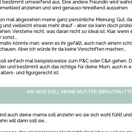
t bestimmt umwerfend aus. Eine andere Freundin wird wahrs
merkleid anziehen und wird genauso hinreißend aussehen.
on mal abgesehen meine ganz persönliche Meinung: Gut, da
 und vielleicht etwas mehr drauf - aber sie kann doch probl
ehen. Verstehe nicht, was daran nicht so ideal ist. Klar, wenn 
 sonst...
rnativ könnte man, wenn es ihr gefällt, auch nach einem sch
chauen. Aber ich würde ihr da keine Vorschriften machen...
soll einfach mal beispielsweise zum P&C oder C&A gehen. D
der und bestimmt auch das richtige für deine Mum, auch in e
alters- und figurgerecht ist.
AW:WAS SOLL MEINE MUTTER (BRAUTMUTTE
find auch deine mama soll anziehn wo sie sich wohl fühlt un
ehn will dann soll sie...