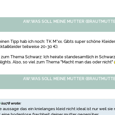
AW:WAS SOLL MEINE MUTTER (BRAUTMUTTE
einen Tipp hab ich noch: TK M*xx. Gibts super schöne Kleide
ktailkleider teilweise 20-30 €).
zum Thema Schwarz: Ich heirate standesamtlich in Schwarz
lights. Also, so viel zum Thema "Macht man das oder nicht"
AW:WAS SOLL MEINE MUTTER (BRAUTMUTTE
isa78 wrote:
e aussage das ein knielanges kleid nicht ideal ist nur weil sie n
r eine bodenlose frechheit deiner mutter gegenüber ....