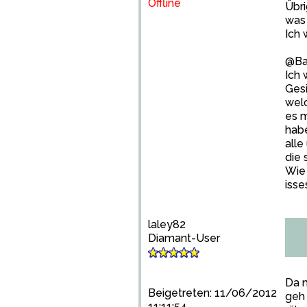
Offline
Übri
was 
Ich 
@B
Ich 
Gesi
welc
es m
habe
alle
die 
Wie
isses
laley82
Diamant-User
Da m
Beigetreten: 11/06/2012
geh 
11:11:54