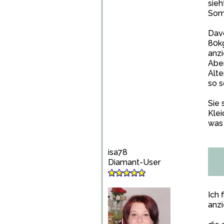
sieh
Som
Dav
80kg
anzi
Aber
Alte
so s
Sie 
Klei
was 
isa78
Diamant-User
Ich 
anzi