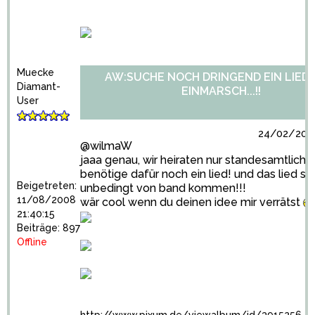
Muecke
AW:SUCHE NOCH DRINGEND EIN LIED
Diamant-
EINMARSCH...!!
User
24/02/2009
@wilmaW
jaaa genau, wir heiraten nur standesamtlich 
benötige dafür noch ein lied! und das lied sol
Beigetreten:
unbedingt von band kommen!!!
11/08/2008
wär cool wenn du deinen idee mir verrätst
21:40:15
Beiträge: 897
Offline