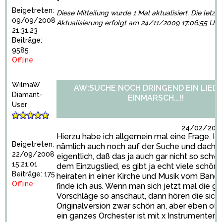
*
Beigetreten:
Diese Mitteilung wurde 1 Mal aktualisiert. Die letzte
09/09/2008
Aktualisierung erfolgt am 24/11/2009 17:06:55 Uhr
21:31:23
Beiträge:
9585
Offline
WilmaW
AW:SUCHE NOCH DRINGEND EIN LIED
Diamant-
EINMARSCH...!!
User
24/02/2009
Hierzu habe ich allgemein mal eine Frage. Ich
Beigetreten:
nämlich auch noch auf der Suche und dacht
22/09/2008
eigentlich, daß das ja auch gar nicht so schwe
15:21:01
dem Einzugslied, es gibt ja echt viele schöne.
Beiträge: 175
heiraten in einer Kirche und Musik vom Band f
Offline
finde ich aus. Wenn man sich jetzt mal die g
Vorschläge so anschaut, dann hören die sich 
Originalversion zwar schön an, aber eben oft,
ein ganzes Orchester ist mit x Instrumenten,