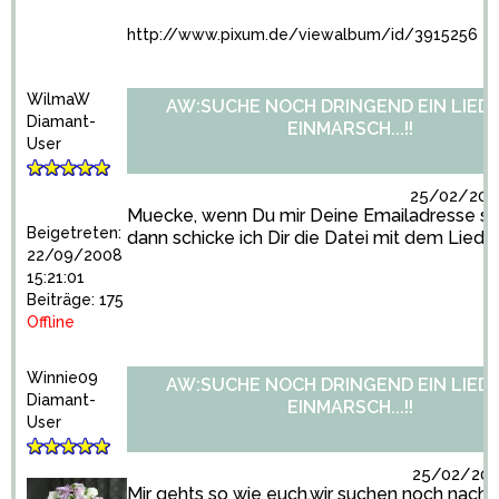
http://www.pixum.de/viewalbum/id/3915256
WilmaW
AW:SUCHE NOCH DRINGEND EIN LIED
Diamant-
EINMARSCH...!!
User
25/02/2009
Muecke, wenn Du mir Deine Emailadresse se
Beigetreten:
dann schicke ich Dir die Datei mit dem Lied
22/09/2008
15:21:01
Beiträge: 175
Offline
Winnie09
AW:SUCHE NOCH DRINGEND EIN LIED
Diamant-
EINMARSCH...!!
User
25/02/2009
Mir gehts so wie euch,wir suchen noch nach