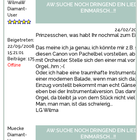
WilmaW
AW:SUCHE NOCH DRINGEND EIN LIED
Diamant-
EINMARSCH...!!
User
24/02/2009
Prinzesschen, was habt Ihr nochmal zum Ein
Beigetreten:
22/09/2008
Das meine ich ja genau, ich könnte mir z.B. s
15:21:01
diesen Canon von Pachelbel vorstellen, abe
Beiträge: 175
mit Orchester. Stelle sich den einer mal vor n
Offline
Orgel...hm ;-(
Oder, ich habe eine traumhafte Instrumental
einer modernen Balade, wenn man sich daz
Einzug vorstellt bekommt man echt Gänseha
eben bei der Instrumentalversion. Das dann n
Orgel, da bleibt ja von dem Stück nicht viel übe
Man, man man, ist das schwierig...
LG Wilma
Muecke
AW:SUCHE NOCH DRINGEND EIN LIED
Diamant-
EINMARSCH...!!