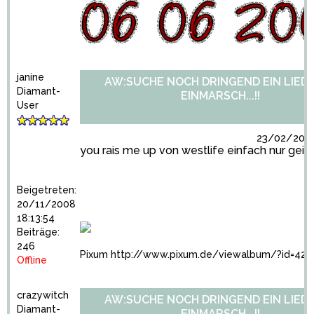
janine
AW:SUCHE NOCH DRINGEND EIN LIED
Diamant-
EINMARSCH...!!
User
23/02/2009
you rais me up von westlife einfach nur geil
Beigetreten:
20/11/2008
18:13:54
Beiträge:
246
Pixum
http://www.pixum.de/viewalbum/?id=422
Offline
crazywitch
AW:SUCHE NOCH DRINGEND EIN LIED
Diamant-
EINMARSCH...!!