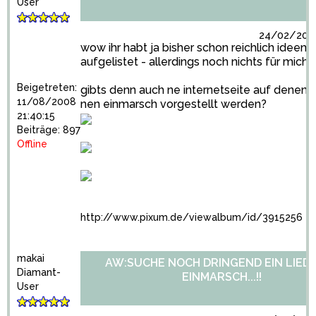
User
24/02/2009
wow ihr habt ja bisher schon reichlich ideen
aufgelistet - allerdings noch nichts für mich... 
Beigetreten:
gibts denn auch ne internetseite auf denen li
11/08/2008
nen einmarsch vorgestellt werden?
21:40:15
Beiträge: 897
Offline
http://www.pixum.de/viewalbum/id/3915256
makai
AW:SUCHE NOCH DRINGEND EIN LIED
Diamant-
EINMARSCH...!!
User