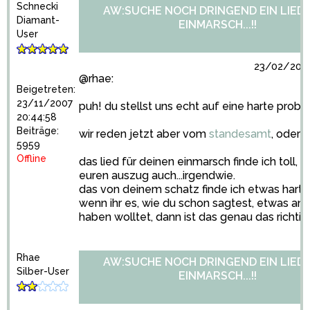
Schnecki
AW:SUCHE NOCH DRINGEND EIN LIED
Diamant-
EINMARSCH...!!
User
23/02/2009
@rhae:
Beigetreten:
23/11/2007
puh! du stellst uns echt auf eine harte probe
20:44:58
Beiträge:
wir reden jetzt aber vom
standesamt
, oder?
5959
Offline
das lied für deinen einmarsch finde ich toll, d
euren auszug auch...irgendwie.
das von deinem schatz finde ich etwas hart, 
wenn ihr es, wie du schon sagtest, etwas an
haben wolltet, dann ist das genau das richtig
Rhae
AW:SUCHE NOCH DRINGEND EIN LIED
Silber-User
EINMARSCH...!!