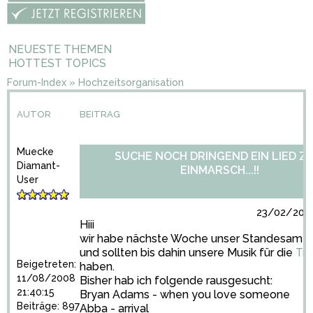
NEUESTE THEMEN
HOTTEST TOPICS
Forum-Index
»
Hochzeitsorganisation
AUTOR
BEITRAG
Muecke
SUCHE NOCH DRINGEND EIN LIED Z
Diamant-
EINMARSCH...!!
User
23/02/2009
Hiii
wir habe nächste Woche unser Standesamt
und sollten bis dahin unsere Musik für die
Tr
Beigetreten:
haben.
11/08/2008
Bisher hab ich folgende rausgesucht:
21:40:15
Bryan Adams - when you love someone
Beiträge: 897
Abba - arrival