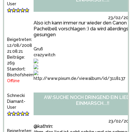
User
23/02/2009
Also ich kann immer nur wieder den Canon v
Pachelbell vorschlagen :) da wird allerdings n
gesungen
Beigetreten:
12/08/2008
Gruß
21:08:21
crazywitch
Beiträge:
269
Standort:
Bischofsheim
http://www.pixum.de/viewalbum/id/3118137
Offline
Schnecki
AW:SUCHE NOCH DRINGEND EIN LIED
Diamant-
EINMARSCH...!!
User
23/02/2009
@kathrin:
Beigetreten: