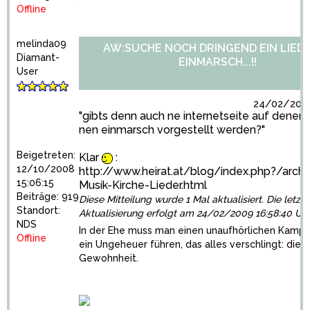
Offline
melinda09
AW:SUCHE NOCH DRINGEND EIN LIED
Diamant-
EINMARSCH...!!
User
24/02/2009
"gibts denn auch ne internetseite auf denen l
nen einmarsch vorgestellt werden?"
Beigetreten:
Klar
:
12/10/2008
http://www.heirat.at/blog/index.php?/arch
15:06:15
Musik-Kirche-Lieder.html
Beiträge: 919
Diese Mitteilung wurde 1 Mal aktualisiert. Die letzte
Standort:
Aktualisierung erfolgt am 24/02/2009 16:58:40 Uh
NDS
In der Ehe muss man einen unaufhörlichen Kamp
Offline
ein Ungeheuer führen, das alles verschlingt: die
Gewohnheit.