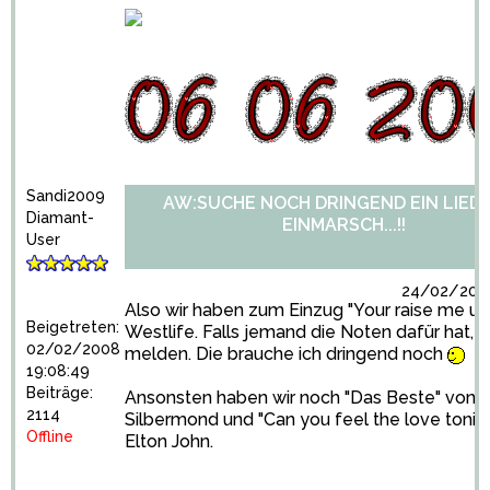
Sandi2009
AW:SUCHE NOCH DRINGEND EIN LIED
Diamant-
EINMARSCH...!!
User
24/02/2009
Also wir haben zum Einzug "Your raise me up
Beigetreten:
Westlife. Falls jemand die Noten dafür hat, b
02/02/2008
melden. Die brauche ich dringend noch
19:08:49
Beiträge:
Ansonsten haben wir noch "Das Beste" von
2114
Silbermond und "Can you feel the love tonig
Offline
Elton John.