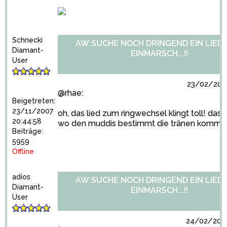
Schnecki
AW:SUCHE NOCH DRINGEND EIN LIED
Diamant-
EINMARSCH...!!
User
23/02/2009
@rhae:
Beigetreten:
23/11/2007
oh, das lied zum ringwechsel klingt toll! das i
20:44:58
wo den muddis bestimmt die tränen komme
Beiträge:
5959
Offline
adios
AW:SUCHE NOCH DRINGEND EIN LIED
Diamant-
EINMARSCH...!!
User
24/02/2009