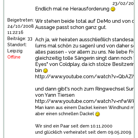
23/02/2009
Endlich mal ne Herausforderung
Beigetreten:
Wir stehen beide total auf DeMo und von dahe
24/10/2008
Aussage passt schon ganz gut.
11:22:16
Beiträge: 33
Ach ja, wir heiraten ausschließlich standesam
Standort:
(ums mal schön zu sagen) und von daher soll
Leipzig
alles passen - vor allem zu uns. Ne liebe Fre
Offline
gleichzeitig tolle Sängerin singt dann noch "
Eyes" von Coldplay, da ich stolze Besitzerin 
bin
http://www.youtube.com/watch?v=QbAZi
und dann gibt's noch zum Ringwechsel Sum
von Yann Tiersen
http://www.youtube.com/watch?v=nfwWK
Man kann aus einem Dackel keinen Windhund ma
aber einen schnellen Dackel
Wir sind ein Paar seit dem 10.11.2000
und glücklich verheiratet seit dem 09.05.2009.