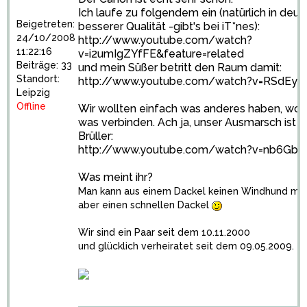
Ich laufe zu folgendem ein (natürlich in deutl
Beigetreten:
besserer Qualität -gibt's bei iT*nes):
24/10/2008
http://www.youtube.com/watch?
11:22:16
v=i2umIgZYfFE&feature=related
Beiträge: 33
und mein Süßer betritt den Raum damit:
Standort:
http://www.youtube.com/watch?v=RSdEy
Leipzig
Offline
Wir wollten einfach was anderes haben, wom
was verbinden. Ach ja, unser Ausmarsch ist a
Brüller:
http://www.youtube.com/watch?v=nb6Gbi
Was meint ihr?
Man kann aus einem Dackel keinen Windhund ma
aber einen schnellen Dackel
Wir sind ein Paar seit dem 10.11.2000
und glücklich verheiratet seit dem 09.05.2009.