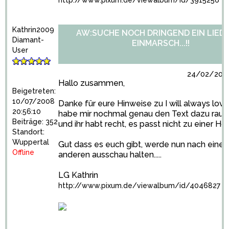
http://www.pixum.de/viewalbum/id/3915256
Kathrin2009
AW:SUCHE NOCH DRINGEND EIN LIED
Diamant-
EINMARSCH...!!
User
24/02/2009
Hallo zusammen,
Beigetreten:
10/07/2008
Danke für eure Hinweise zu I will always love
20:56:10
habe mir nochmal genau den Text dazu rau
Beiträge: 352
und ihr habt recht, es passt nicht zu einer Ho
Standort:
Wuppertal
Gut dass es euch gibt, werde nun nach eine
Offline
anderen ausschau halten.....
LG Kathrin
http://www.pixum.de/viewalbum/id/4046827