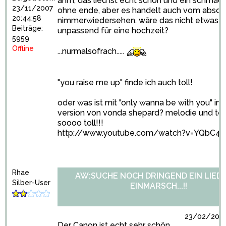
ähm, das lied ist echt schön und ein schmac
23/11/2007
ohne ende, aber es handelt auch vom absch
20:44:58
nimmerwiedersehen. wäre das nicht etwas
Beiträge:
unpassend für eine hochzeit?
5959
Offline
...nurmalsofrach.....
"you raise me up" finde ich auch toll!
oder was ist mit "only wanna be with you" in 
version von vonda shepard? melodie und tex
soooo toll!!!
http://www.youtube.com/watch?v=YQbC4
Rhae
AW:SUCHE NOCH DRINGEND EIN LIED
Silber-User
EINMARSCH...!!
23/02/2009
Der Canon ist echt sehr schön.