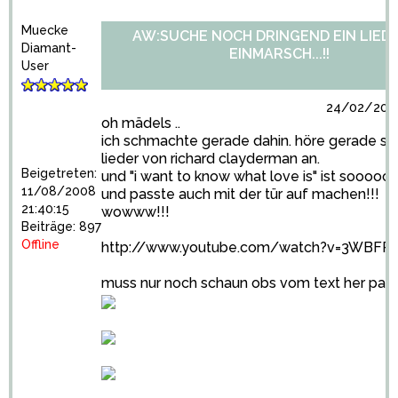
Muecke
AW:SUCHE NOCH DRINGEND EIN LIED
Diamant-
EINMARSCH...!!
User
24/02/2009
oh mädels ..
ich schmachte gerade dahin. höre gerade sä
lieder von richard clayderman an.
Beigetreten:
und "i want to know what love is" ist sooooo 
11/08/2008
und passte auch mit der tür auf machen!!!
21:40:15
wowww!!!
Beiträge: 897
Offline
http://www.youtube.com/watch?v=3WBFP
muss nur noch schaun obs vom text her passt