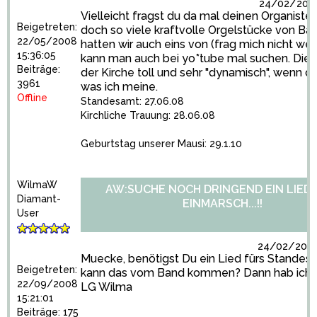
24/02/2009
Vielleicht fragst du da mal deinen Organisten
Beigetreten:
doch so viele kraftvolle Orgelstücke von Bac
22/05/2008
hatten wir auch eins von (frag mich nicht wel
15:36:05
kann man auch bei yo*tube mal suchen. Die k
Beiträge:
der Kirche toll und sehr "dynamisch", wenn du
3961
was ich meine.
Offline
Standesamt: 27.06.08
Kirchliche Trauung: 28.06.08
Geburtstag unserer Mausi: 29.1.10
WilmaW
AW:SUCHE NOCH DRINGEND EIN LIED
Diamant-
EINMARSCH...!!
User
24/02/2009
Muecke, benötigst Du ein Lied fürs Standes
Beigetreten:
kann das vom Band kommen? Dann hab ich e
22/09/2008
LG Wilma
15:21:01
Beiträge: 175