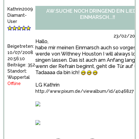
Kathrin2009
AW:SUCHE NOCH DRINGEND EIN LIED
Diamant-
EINMARSCH...!!
User
23/02/2009
Hallo,
Beigetreten:
habe mir meinen Einmarsch auch so vorgeste
10/07/2008
werde von Withney Houston I will always lo
20:56:10
singen lassen. Das ist auch am Anfang lang
Beiträge: 352
wenn der Refrain beginnt, geht die Tür auf u
Standort:
Tadaaaa da bin ich!
Wuppertal
Offline
LG Kathrin
http://www.pixum.de/viewalbum/id/4046827