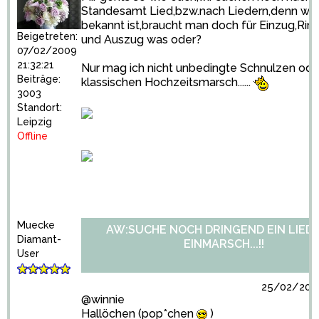
Standesamt Lied,bzw.nach Liedern,denn wie
bekannt ist,braucht man doch für Einzug,Ri
Beigetreten:
und Auszug was oder?
07/02/2009
21:32:21
Nur mag ich nicht unbedingte Schnulzen ode
Beiträge:
klassischen Hochzeitsmarsch......
3003
Standort:
Leipzig
Offline
Muecke
AW:SUCHE NOCH DRINGEND EIN LIED
Diamant-
EINMARSCH...!!
User
25/02/2009
@winnie
Hallöchen (pop*chen
)