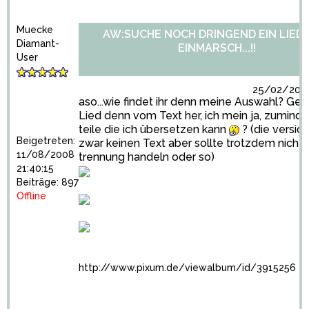
Muecke
AW:SUCHE NOCH DRINGEND EIN LIED
Diamant-
EINMARSCH...!!
User
25/02/2009
aso...wie findet ihr denn meine Auswahl? Geh
Lied denn vom Text her, ich mein ja, zuminde
teile die ich übersetzen kann
? (die versio
Beigetreten:
zwar keinen Text aber sollte trotzdem nicht
11/08/2008
trennung handeln oder so)
21:40:15
Beiträge: 897
Offline
http://www.pixum.de/viewalbum/id/3915256