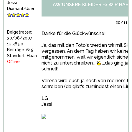
Jessi
AW:UNSERE KLEIDER -> WIR HABEN 
Diamant-User
20/11/2
Beigetreten:
Danke für die Glückwünsche!
30/08/2007
12:38:50
Ja, das mit den Foto's werden wir mit Sich
Beiträge: 619
vergessen. An dem Tag haben wir keine
Standort: Haan
mitgenommen, weil wir eigentlich sicher
Offline
nicht zu unterschreiben...
...das ging ja 
schnell!
Verena wird euch ja noch von meinem Kl
schreiben (da gibt's zumindest einen Link).
LG
Jessi