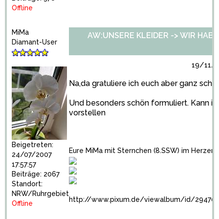
Offline
MiMa
AW:UNSERE KLEIDER -> WIR HABEN 
Diamant-User
19/11/2
Na,da gratuliere ich euch aber ganz schö
Und besonders schön formuliert. Kann ich 
vorstellen
Beigetreten:
Eure MiMa mit Sternchen (8.SSW) im Herzen
24/07/2007
17:57:57
Beiträge: 2067
Standort:
NRW/Ruhrgebiet
http://www.pixum.de/viewalbum/id/294701
Offline