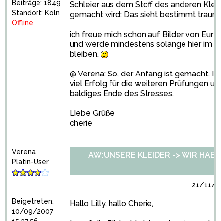
Beiträge: 1849
Schleier aus dem Stoff des anderen Klei
Standort: Köln
gemacht wird: Das sieht bestimmt traumh
Offline
ich freue mich schon auf Bilder von Eure
und werde mindestens solange hier im 
bleiben.
@ Verena: So, der Anfang ist gemacht. Ic
viel Erfolg für die weiteren Prüfungen un
baldiges Ende des Stresses.
Liebe Grüße
cherie
Verena
AW:UNSERE KLEIDER -> WIR HABEN 
Platin-User
21/11/2
Beigetreten:
Hallo Lilly, hallo Cherie,
10/09/2007