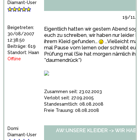
Diamant-User
19/11/2
Beigetreten:
Eigentlich hatten wir gestern Abend soga
30/08/2007
euch zu schreiben, wir haben nur leider k
12:38:50
ihrem Kleid gefunden...
...Vielleicht mac
Beiträge: 619
mal Pause vom lernen oder schreibt euch
Standort: Haan
Prüfung mal (Sie hat morgen nämlich ihre
Offline
*daumendrück*)
Zusammen seit: 23.02.2003
Verlobt seit: 27.09.2005
Standesamtlich: 08.08.2008
Freie Trauung: 08.08.2008
Domi
AW:UNSERE KLEIDER -> WIR HABEN 
Diamant-User