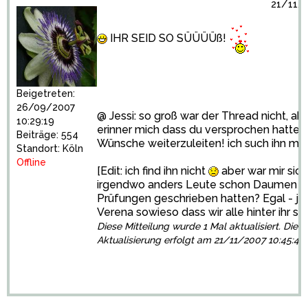
21/11/2
IHR SEID SO SÜÜÜÜß!
Beigetreten:
26/09/2007
@ Jessi: so groß war der Thread nicht, abe
10:29:19
erinner mich dass du versprochen hattest
Beiträge: 554
Wünsche weiterzuleiten! ich such ihn ma
Standort: Köln
Offline
[Edit: ich find ihn nicht
aber war mir sich
irgendwo anders Leute schon Daumen d
Prüfungen geschrieben hatten? Egal - jet
Verena sowieso dass wir alle hinter ihr s
Diese Mitteilung wurde 1 Mal aktualisiert. Die l
Aktualisierung erfolgt am 21/11/2007 10:45:43