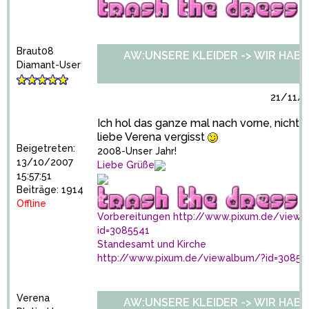
Braut08
AW:UNSERE KLEIDER -> WIR HABEN 
Diamant-User
21/11/2
Ich hol das ganze mal nach vorne, nicht d
liebe Verena vergisst
Beigetreten:
2008-Unser Jahr!
13/10/2007
Liebe Grüße
15:57:51
Beiträge: 1914
Offline
Vorbereitungen
http://www.pixum.de/viewa
id=3085541
Standesamt und Kirche
http://www.pixum.de/viewalbum/?id=30858
Verena
AW:UNSERE KLEIDER -> WIR HABEN 