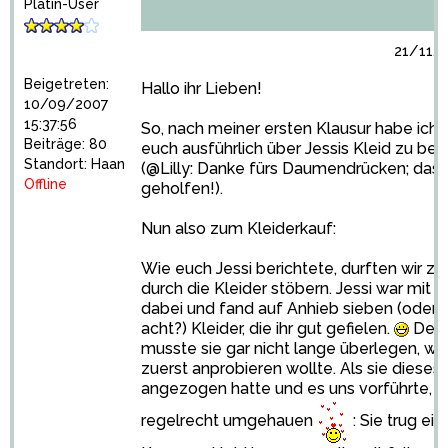
Platin-User
21/11/2
Beigetreten:
Hallo ihr Lieben!
10/09/2007
15:37:56
So, nach meiner ersten Klausur habe ich e
Beiträge: 80
euch ausführlich über Jessis Kleid zu ber
Standort: Haan
(@Lilly: Danke fürs Daumendrücken; das 
Offline
geholfen!).
Nun also zum Kleiderkauf:
Wie euch Jessi berichtete, durften wir zu
durch die Kleider stöbern. Jessi war mit v
dabei und fand auf Anhieb sieben (oder 
acht?) Kleider, die ihr gut gefielen.
Den
musste sie gar nicht lange überlegen, we
zuerst anprobieren wollte. Als sie dieses
angezogen hatte und es uns vorführte, h
regelrecht umgehauen
: Sie trug ein