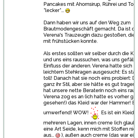
Pancakes mit Ahornsirup, Rührei und Toast
*lecker*...
Dann haben wir uns auf den Weg zum
Brautmodengeschäft gemacht. Da ist da
Verena's Trauzeugin dazu gestoßen, die l
mit frühstücken konnte.
Als erstes sollten wir selber durch die Kl
und uns eins raussuchen, was uns gefällt
Einfluss der anderen. Verena hatte sich ei
leichtem Stehkragen ausgesucht: Es stan
toll! Danach hat sie noch eins probiert: D
ganz ihr Stil, aber sie hätte es gut trage
hat unsere nette Beraterin noch eins raus
Verena zog es an (ich hatte es vorher gar
gesehen!) das Kleid war der Hammer! Ei
umwerfend! WOW!
Es ist ein Kleid 
mehreren Lagen, innen creme (ich glaub e
eine Art Seide, kenn mich mit Stoffen nic
aus...
), außen auch creme (das war ein