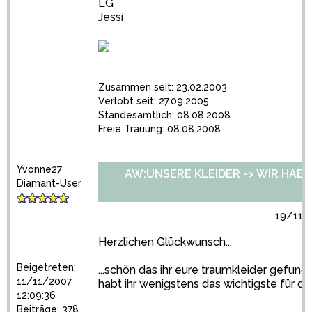
LG
Jessi
Zusammen seit: 23.02.2003
Verlobt seit: 27.09.2005
Standesamtlich: 08.08.2008
Freie Trauung: 08.08.2008
Yvonne27
AW:UNSERE KLEIDER -> WIR HABEN 
Diamant-User
19/11/2
Herzlichen Glückwunsch...
Beigetreten:
...schön das ihr eure traumkleider gefund
11/11/2007
habt ihr wenigstens das wichtigste für die
12:09:36
Beiträge: 378