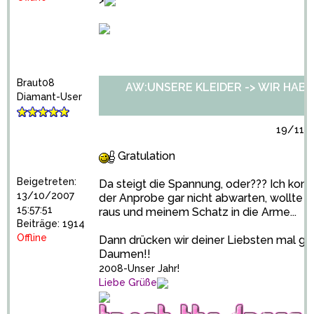
>
Braut08
AW:UNSERE KLEIDER -> WIR HABEN 
Diamant-User
19/11/2
Gratulation
Beigetreten:
Da steigt die Spannung, oder??? Ich konn
13/10/2007
der Anprobe gar nicht abwarten, wollte s
15:57:51
raus und meinem Schatz in die Arme...
Beiträge: 1914
Offline
Dann drücken wir deiner Liebsten mal ga
Daumen!!
2008-Unser Jahr!
Liebe Grüße