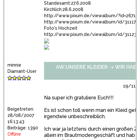
Standesamt:27.6.2008
Kirchlich:28.6.2008
http://www.pixum.de/viewalbum/?id=26711
http://www.pixum.de/viewalbum/id/311178
Foto's Hochzeit
http://www.pixum.de/viewalbum/id/31123
minnie
AW:UNSERE KLEIDER -> WIR HABEN 
Diamant-User
19/11/2
Na super ich gratuliere Euch!!!
Beigetreten:
Es ist schon toll wenn man ein Kleid gef
28/08/2007
irgendwie unbeschreiblich.
16:13:43
Beiträge: 1390
Ich war ja letztens durch einen großen Zu
Offline
allein im Brautmodengeschäft und hab m