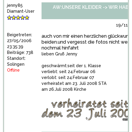
jenny85
AW:UNSERE KLEIDER -> WIR HABEN 
Diamant-User
19/11/2
Beigetreten:
auch von mir einen herzlichen glückwun
27/05/2006
beiden.und vergesst die fotos nicht wenn
23:35:39
nochmal hinfahrt
Beiträge: 738
lieben Gruß Jenny
Standort:
Solingen
geschwärmt:seit der 1. Klasse
Offline
verliebt: seit 24.Februar 06
verlobt: seit 24.Februar 07
verheiratet am 23. Juli 2008 STA
am 26.Juli 2008 Kirche