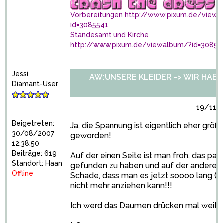
Vorbereitungen
http://www.pixum.de/viewa
id=3085541
Standesamt und Kirche
http://www.pixum.de/viewalbum/?id=30858
Jessi
AW:UNSERE KLEIDER -> WIR HABEN 
Diamant-User
19/11/2
Beigetreten:
Ja, die Spannung ist eigentlich eher größe
30/08/2007
geworden!
12:38:50
Beiträge: 619
Auf der einen Seite ist man froh, das pa
Standort: Haan
gefunden zu haben und auf der anderen S
Offline
Schade, dass man es jetzt soooo lang (bis 
nicht mehr anziehen kann!!!
Ich werd das Daumen drücken mal weiter