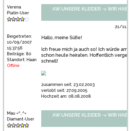
Verena
AW:UNSERE KLEIDER -> WIR HABEN 
Platin-User
21/11/2
Beigetreten:
Hallo, meine Süße!
10/09/2007
15:37:56
Ich freue mich ja auch so! Ich würde am 
Beiträge: 80
schon heute heiraten. Hoffentlich vergeht
Standort: Haan
schnell!
Offline
zusammen seit: 23.02.2003
verlobt seit: 27.09.2005
Hochzeit am: 08.08.2008
Mau =^..^=
AW:UNSERE KLEIDER -> WIR HABEN 
Diamant-User