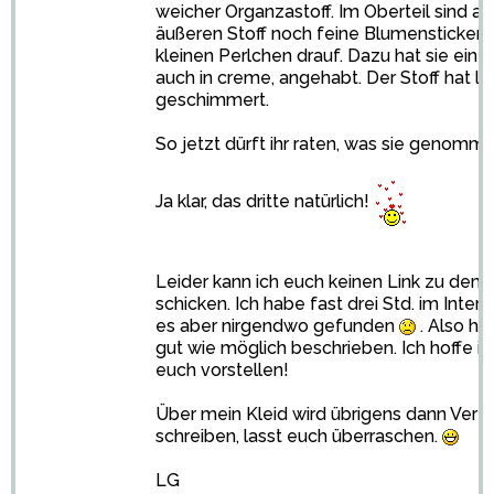
weicher Organzastoff. Im Oberteil sind a
äußeren Stoff noch feine Blumenstickere
kleinen Perlchen drauf. Dazu hat sie eine
auch in creme, angehabt. Der Stoff hat le
geschimmert.
So jetzt dürft ihr raten, was sie genomme
Ja klar, das dritte natürlich!
Leider kann ich euch keinen Link zu dem 
schicken. Ich habe fast drei Std. im Inter
es aber nirgendwo gefunden
. Also ha
gut wie möglich beschrieben. Ich hoffe ih
euch vorstellen!
Über mein Kleid wird übrigens dann Vere
schreiben, lasst euch überraschen.
LG