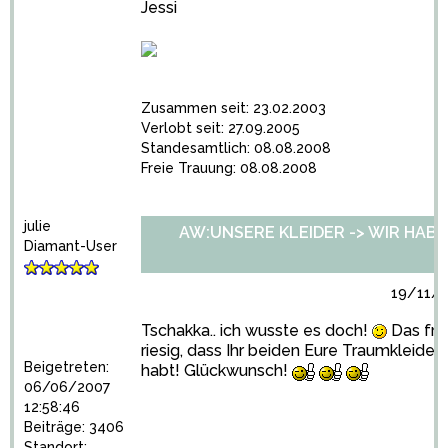
Jessi
Zusammen seit: 23.02.2003
Verlobt seit: 27.09.2005
Standesamtlich: 08.08.2008
Freie Trauung: 08.08.2008
julie
AW:UNSERE KLEIDER -> WIR HABEN 
Diamant-User
19/11/2
Tschakka.. ich wusste es doch!
Das fre
riesig, dass Ihr beiden Eure Traumkleide
Beigetreten:
habt! Glückwunsch!
06/06/2007
12:58:46
Beiträge: 3406
Standort: