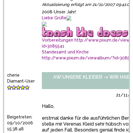
Aktualisierung erfolgt am 21/11/2007 09:41:07
2008-Unser Jahr!
Liebe Grüße
Vorbereitungen
http://www.pixum.de/viewa
id=3085541
Standesamt und Kirche
http://www.pixum.de/viewalbum/?id=30858
cherie
AW:UNSERE KLEIDER -> WIR HABEN 
Diamant-User
21/11/2
Hallo,
Beigetreten:
erstmal danke für die ausführlichen Beric
09/10/2006
stelle mir Verenas Kleid sehr hübsch vor, J
15:38:48
auf jeden Fall. Besonders genial finde ich