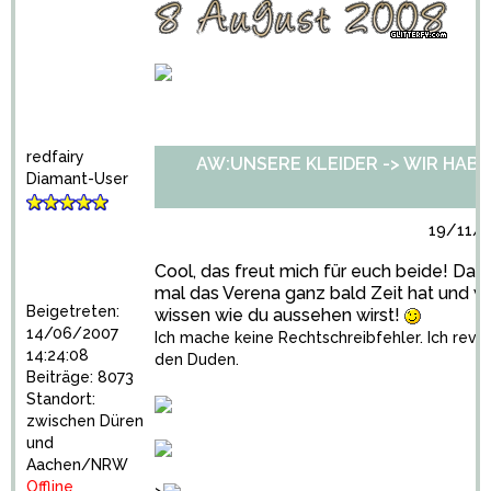
redfairy
AW:UNSERE KLEIDER -> WIR HABEN 
Diamant-User
19/11/2
Cool, das freut mich für euch beide! Dann
mal das Verena ganz bald Zeit hat und w
Beigetreten:
wissen wie du aussehen wirst!
14/06/2007
Ich mache keine Rechtschreibfehler. Ich revol
14:24:08
den Duden.
Beiträge: 8073
Standort:
zwischen Düren
und
Aachen/NRW
Offline