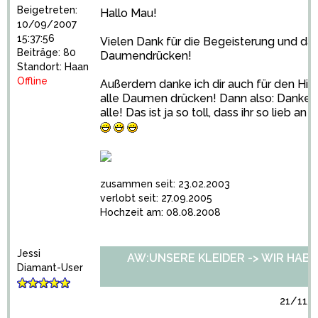
Beigetreten:
Hallo Mau!
10/09/2007
15:37:56
Vielen Dank für die Begeisterung und da
Beiträge: 80
Daumendrücken!
Standort: Haan
Offline
Außerdem danke ich dir auch für den Hinw
alle Daumen drücken! Dann also: Danke 
alle! Das ist ja so toll, dass ihr so lieb an 
zusammen seit: 23.02.2003
verlobt seit: 27.09.2005
Hochzeit am: 08.08.2008
Jessi
AW:UNSERE KLEIDER -> WIR HABEN 
Diamant-User
21/11/2