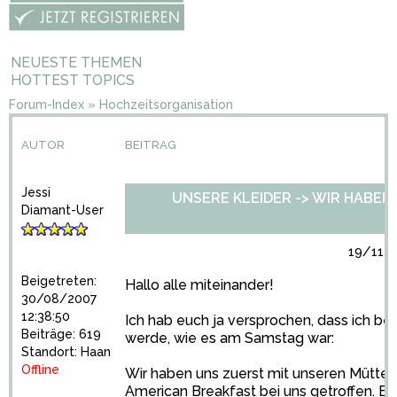
NEUESTE THEMEN
HOTTEST TOPICS
Forum-Index
»
Hochzeitsorganisation
AUTOR
BEITRAG
Jessi
UNSERE KLEIDER -> WIR HABEN S
Diamant-User
19/11/2
Beigetreten:
Hallo alle miteinander!
30/08/2007
12:38:50
Ich hab euch ja versprochen, dass ich be
Beiträge: 619
werde, wie es am Samstag war:
Standort: Haan
Offline
Wir haben uns zuerst mit unseren Mütte
American Breakfast bei uns getroffen. Es