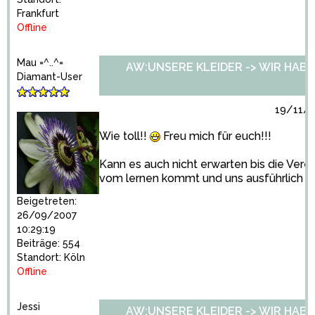
Frankfurt
Offline
Mau =^..^=
AW:UNSERE KLEIDER -> WIR HABEN 
Diamant-User
19/11/2
Wie toll!!
Freu mich für euch!!!
Kann es auch nicht erwarten bis die Ver
vom lernen kommt und uns ausführlich b
Beigetreten:
26/09/2007
10:29:19
Beiträge: 554
Standort: Köln
Offline
Jessi
AW:UNSERE KLEIDER -> WIR HABEN 