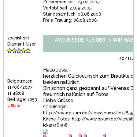
Zusammen seit: 23.02.2003
Verlobt seit: 27.09.2005
Standesamtlich: 08.08.2008
Freie Trauung: 08.08.2008
spanishgirl
AW:UNSERE KLEIDER -> WIR HABEN 
Diamant-User
20/11/2
Hallo Jessi,
herzlichen Glückwunsch zum Brautkleidk
Beigetreten:
beiden natürlich.
11/06/2007
Bin schon ganz gespannt auf Verenas Be
11:48:08
freu mich natürlich auf Fotos.
Beiträge: 1053
Liebe Grüsse,
Offline
spanishgirl
http://www.pixum.de/viewalbum/?id=28597
Kirche-Fotos:
http://www.pixum.de/viewalb
id=2946498