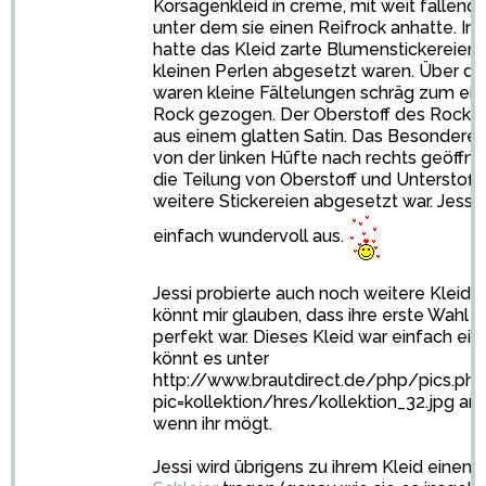
Korsagenkleid in creme, mit weit fallen
unter dem sie einen Reifrock anhatte. In
hatte das Kleid zarte Blumenstickereien, 
kleinen Perlen abgesetzt waren. Über die
waren kleine Fältelungen schräg zum eig
Rock gezogen. Der Oberstoff des Rocks 
aus einem glatten Satin. Das Besondere w
von der linken Hüfte nach rechts geöffne
die Teilung von Oberstoff und Unterstoff
weitere Stickereien abgesetzt war. Jessi
einfach wundervoll aus.
Jessi probierte auch noch weitere Kleider 
könnt mir glauben, dass ihre erste Wahl e
perfekt war. Dieses Kleid war einfach ein 
könnt es unter
http://www.brautdirect.de/php/pics.php
pic=kollektion/hres/kollektion_32.jpg
ans
wenn ihr mögt.
Jessi wird übrigens zu ihrem Kleid einen 