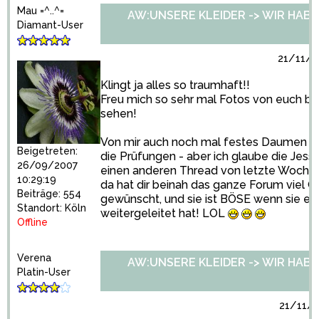
Mau =^..^=
AW:UNSERE KLEIDER -> WIR HABEN 
Diamant-User
21/11/2
Klingt ja alles so traumhaft!!
Freu mich so sehr mal Fotos von euch be
sehen!
Von mir auch noch mal festes Daumen dr
Beigetreten:
die Prüfungen - aber ich glaube die Jessi s
26/09/2007
einen anderen Thread von letzte Woche 
10:29:19
da hat dir beinah das ganze Forum viel G
Beiträge: 554
gewünscht, und sie ist BÖSE wenn sie es d
Standort: Köln
weitergeleitet hat! LOL
Offline
Verena
AW:UNSERE KLEIDER -> WIR HABEN 
Platin-User
21/11/2