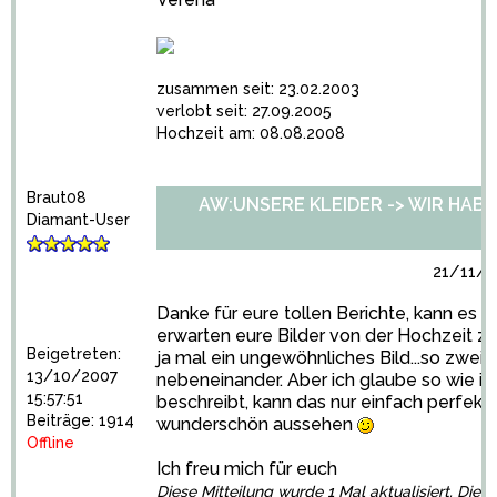
zusammen seit: 23.02.2003
verlobt seit: 27.09.2005
Hochzeit am: 08.08.2008
Braut08
AW:UNSERE KLEIDER -> WIR HABEN 
Diamant-User
21/11/2
Danke für eure tollen Berichte, kann es 
erwarten eure Bilder von der Hochzeit zu 
Beigetreten:
ja mal ein ungewöhnliches Bild...so zwei 
13/10/2007
nebeneinander. Aber ich glaube so wie ih
15:57:51
beschreibt, kann das nur einfach perfekt
Beiträge: 1914
wunderschön aussehen
Offline
Ich freu mich für euch
Diese Mitteilung wurde 1 Mal aktualisiert. Die l