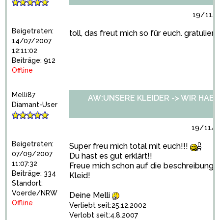
19/11/2
Beigetreten:
toll, das freut mich so für euch. gratuliere
14/07/2007
12:11:02
Beiträge: 912
Offline
Melli87
AW:UNSERE KLEIDER -> WIR HABEN 
Diamant-User
19/11/2
Beigetreten:
Super freu mich total mit euch!!!
07/09/2007
Du hast es gut erklärt!!
11:07:32
Freue mich schon auf die beschreibung 
Beiträge: 334
Kleid!
Standort:
Voerde/NRW
Deine Melli
Offline
Verliebt seit:25.12.2002
Verlobt seit:4.8.2007