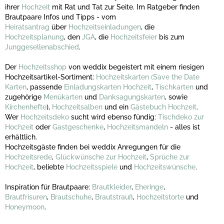
ihrer
Hochzeit
mit Rat und Tat zur Seite. Im Ratgeber finden
Brautpaare Infos und Tipps - vom
Heiratsantrag
über
Hochzeitseinladungen
, die
Hochzeitsplanung
, den
JGA
, die
Hochzeitsfeier
bis zum
Junggesellenabschied
.
Der
Hochzeitsshop
von weddix begeistert mit einem riesigen
Hochzeitsartikel-Sortiment:
Hochzeitskarten
(Save the Date
Karten
, passende
Einladungskarten Hochzeit
,
Tischkarten
und
zugehörige
Menükarten
und
Danksagungskarten
, sowie
Kirchenhefte
),
Hochzeitsalben
und ein
Gästebuch Hochzeit
.
Wer
Hochzeitsdeko
sucht wird ebenso fündig:
Tischdeko zur
Hochzeit
oder
Gastgeschenke
,
Hochzeitsmandeln
- alles ist
erhältlich.
Hochzeitsgäste finden bei weddix Anregungen für die
Hochzeitsrede
,
Glückwünsche zur Hochzeit
,
Sprüche zur
Hochzeit
, beliebte
Hochzeitsspiele
und
Hochzeitswünsche
.
Inspiration für Brautpaare:
Brautkleider
,
Eheringe
,
Brautfrisuren
,
Brautschuhe
,
Brautstrauß
,
Hochzeitstorte
und
Honeymoon
.