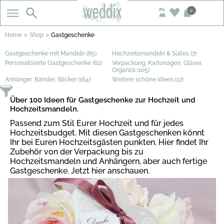
0
>
>
Home
Shop
Gastgeschenke
Gastgeschenke mit Mandeln (85)
Hochzeitsmandeln & Süßes (7)
Personalisierte Gastgeschenke (62)
Verpackung, Kartonagen, Gläser,
Organza (105)
Anhänger, Bänder, Sticker (164)
Weitere schöne Ideen (17)
Über 100 Ideen für Gastgeschenke zur Hochzeit und
Hochzeitsmandeln.
Passend zum Stil Eurer Hochzeit und für jedes
Hochzeitsbudget. Mit diesen Gastgeschenken könnt
Ihr bei Euren Hochzeitsgästen punkten. Hier findet Ihr
Zubehör von der Verpackung bis zu
Hochzeitsmandeln und Anhängern, aber auch fertige
Gastgeschenke. Jetzt hier anschauen.