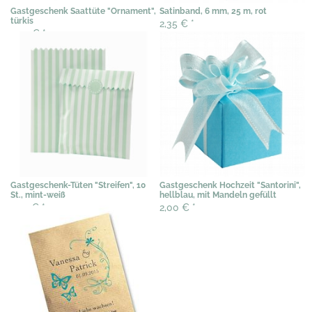
Gastgeschenk Saattüte "Ornament",
Satinband, 6 mm, 25 m, rot
türkis
2,35 €
*
3,07 €
*
Gastgeschenk-Tüten "Streifen", 10
Gastgeschenk Hochzeit "Santorini",
St., mint-weiß
hellblau, mit Mandeln gefüllt
5,32 €
*
2,00 €
*