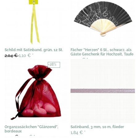
Schild mit Satinband, grün, 12 St.
Fächer "Herzen" 6 St., schwarz, als
Gäste Geschenk für Hochzeit, Taufe
2,04 €
1,10 €
*
15,34 €
*
-28%
Organzasäckchen "Glänzend",
Satinband, 3 mm, 10 m, flieder
bordeaux
1,84 €
*
0,40 €
0,29 €
*