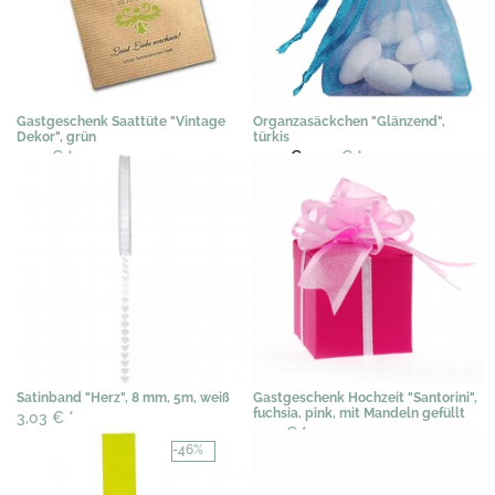
Gastgeschenk Saattüte "Vintage
Organzasäckchen "Glänzend",
Dekor", grün
türkis
3,07 €
*
0,40 €
0,29 €
*
Satinband "Herz", 8 mm, 5m, weiß
Gastgeschenk Hochzeit "Santorini",
fuchsia, pink, mit Mandeln gefüllt
3,03 €
*
1,95 €
*
-46%