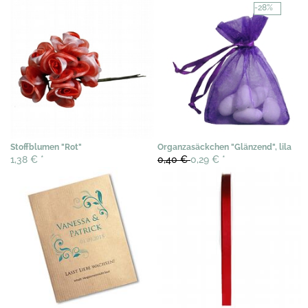
-28%
Stoffblumen "Rot"
Organzasäckchen "Glänzend", lila
1,38 €
*
0,40 €
0,29 €
*