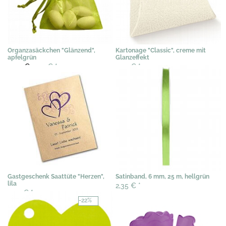
Organzasäckchen "Glänzend",
Kartonage "Classic", creme mit
apfelgrün
Glanzeffekt
0,40 €
0,29 €
*
0,41 €
*
Gastgeschenk Saattüte "Herzen",
Satinband, 6 mm, 25 m, hellgrün
lila
2,35 €
*
3,07 €
*
-22%