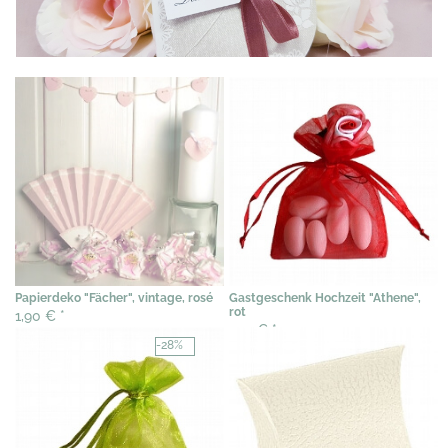
Papierdeko "Fächer", vintage, rosé
Gastgeschenk Hochzeit "Athene",
rot
1,90 €
*
1,73 €
*
-28%