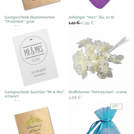
Gastgeschenk Blumensamen
Anhänger "Herz", lila, 10 St.
"Ornament", grün
1,22 €
0,99 €
*
3,07 €
*
Gastgeschenk Saattüte "Mr & Mrs",
Stoffblumen "Perlröschen", creme
schwarz
3,68 €
*
3,07 €
*
-28%