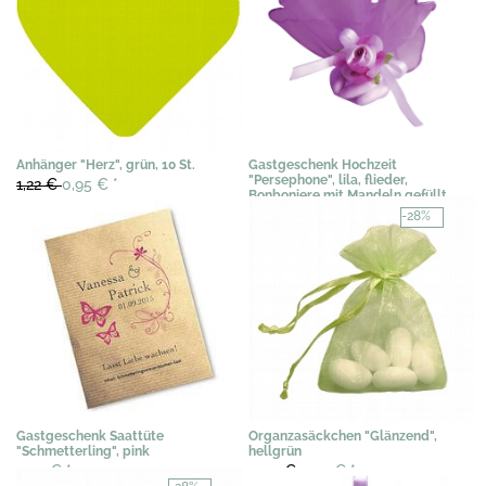
Anhänger "Herz", grün, 10 St.
Gastgeschenk Hochzeit
"Persephone", lila, flieder,
1,22 €
0,95 €
*
Bonboniere mit Mandeln gefüllt,
Taufe, Kommunion
-28%
1,90 €
*
Gastgeschenk Saattüte
Organzasäckchen "Glänzend",
"Schmetterling", pink
hellgrün
3,07 €
*
0,40 €
0,29 €
*