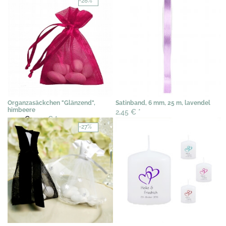
-28%
Organzasäckchen "Glänzend",
Satinband, 6 mm, 25 m, lavendel
himbeere
2,45 €
*
0,40 €
0,29 €
*
-27%