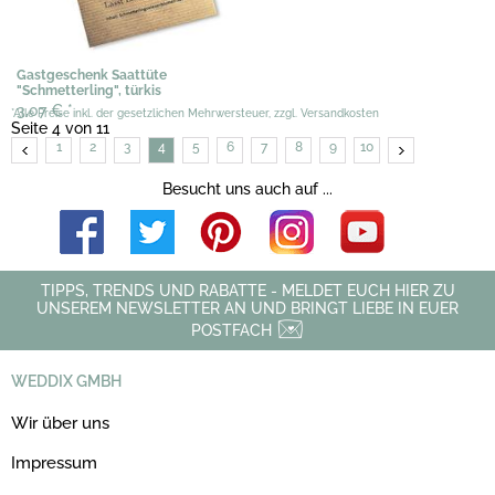
Gastgeschenk Saattüte
"Schmetterling", türkis
3,07 €
*
*Alle Preise inkl. der gesetzlichen Mehrwersteuer, zzgl. Versandkosten
Seite 4 von 11
1
2
3
4
5
6
7
8
9
10
Besucht uns auch auf ...
TIPPS, TRENDS UND RABATTE - MELDET EUCH HIER ZU
UNSEREM NEWSLETTER AN UND BRINGT LIEBE IN EUER
POSTFACH
WEDDIX GMBH
Wir über uns
Impressum