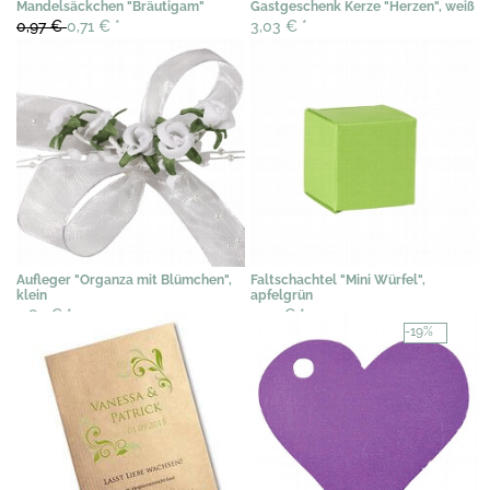
Mandelsäckchen "Bräutigam"
Gastgeschenk Kerze "Herzen", weiß
0,97 €
0,71 €
*
3,03 €
*
Aufleger "Organza mit Blümchen",
Faltschachtel "Mini Würfel",
klein
apfelgrün
3,85 €
*
0,77 €
*
-19%