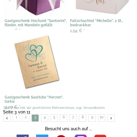
Gastgeschenk Hochzeit "Santorini",
Faltschachtel "Michelle", 2 St.,
flieder, mit Mandeln gefüllt
bedruckbar
2,00 €
*
1,94 €
*
Gastgeschenk Saattüte "Herzen",
türkis
3,07 €
*
*Alle Preise inkl. der gesetzlichen Mehrwersteuer, zzgl. Versandkosten
Seite 3 von 11
1
2
3
4
5
6
7
8
9
10
Besucht uns auch auf ...