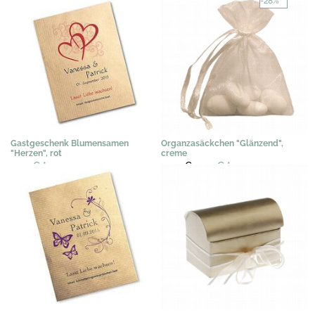
-28%
Gastgeschenk Blumensamen
Organzasäckchen "Glänzend",
"Herzen", rot
creme
3,07 €
*
0,40 €
0,29 €
*