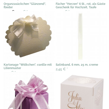
Organzasäckchen "Glänzend",
Fächer "Herzen" 6 St., rot, als Gäste
flieder
Geschenk für Hochzeit, Taufe
0,40 €
0,29 €
*
15,34 €
*
Kartonage "Wölkchen", vanille mit
Satinband, 6 mm, 25 m, creme
Lilienmuster
2,45 €
*
0,51 €
*