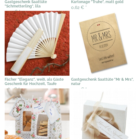
Gastgeschenk Saattüte
Kartonage "Truhe", matt gold
"Schmetterling", lila
0,62 €
*
3,07 €
*
Fächer "Eleganz", weiß, als Gäste
Gastgeschenk Saattüte "Mr & Mrs",
Geschenk für Hochzeit, Taufe
natur
1,63 €
*
3,07 €
*