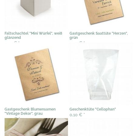
Faltschachtel "Mini Würfel", weiß
Gastgeschenk Saattüte "Herzen",
glänzend
grün
0,77 €
*
3,07 €
*
Gastgeschenk Blumensamen
Geschenktüte "Cellophan"
"Vintage Dekor", grau
0,10 €
*
3,07 €
*