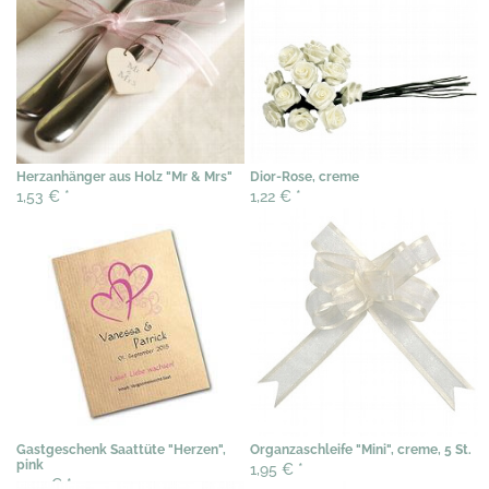
Herzanhänger aus Holz "Mr & Mrs"
Dior-Rose, creme
1,53 €
*
1,22 €
*
Gastgeschenk Saattüte "Herzen",
Organzaschleife "Mini", creme, 5 St.
pink
1,95 €
*
3,07 €
*