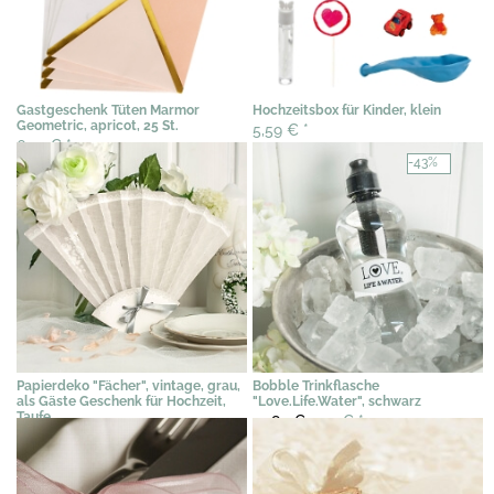
Gastgeschenk Tüten Marmor
Hochzeitsbox für Kinder, klein
Geometric, apricot, 25 St.
5,59 €
*
6,10 €
*
-43%
Papierdeko "Fächer", vintage, grau,
Bobble Trinkflasche
als Gäste Geschenk für Hochzeit,
"Love.Life.Water", schwarz
Taufe
13,84 €
7,95 €
*
2,00 €
*