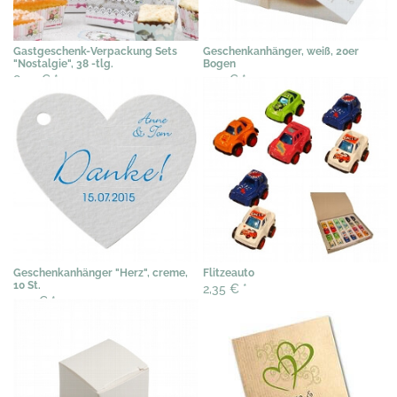
Gastgeschenk-Verpackung Sets
Geschenkanhänger, weiß, 20er
"Nostalgie", 38 -tlg.
Bogen
8,20 €
*
4,31 €
*
Geschenkanhänger "Herz", creme,
Flitzeauto
10 St.
2,35 €
*
2,51 €
*