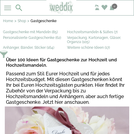
0
>
>
Home
Shop
Gastgeschenke
Gastgeschenke mit Mandeln (85)
Hochzeitsmandeln & Süßes (7)
Personalisierte Gastgeschenke (62)
Verpackung, Kartonagen, Gläser,
Organza (105)
Anhänger, Bänder, Sticker (164)
Weitere schöne Ideen (17)
Über 100 Ideen für Gastgeschenke zur Hochzeit und
Hochzeitsmandeln.
Passend zum Stil Eurer Hochzeit und für jedes
Hochzeitsbudget. Mit diesen Gastgeschenken könnt
Ihr bei Euren Hochzeitsgästen punkten. Hier findet Ihr
Zubehör von der Verpackung bis zu
Hochzeitsmandeln und Anhängern, aber auch fertige
Gastgeschenke. Jetzt hier anschauen.