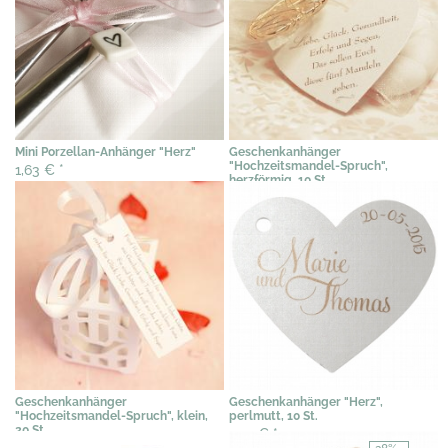
Mini Porzellan-Anhänger "Herz"
Geschenkanhänger
"Hochzeitsmandel-Spruch",
1,63 €
*
herzförmig, 10 St.
4,40 €
*
Geschenkanhänger
Geschenkanhänger "Herz",
"Hochzeitsmandel-Spruch", klein,
perlmutt, 10 St.
20 St.
2,92 €
*
5,63 €
*