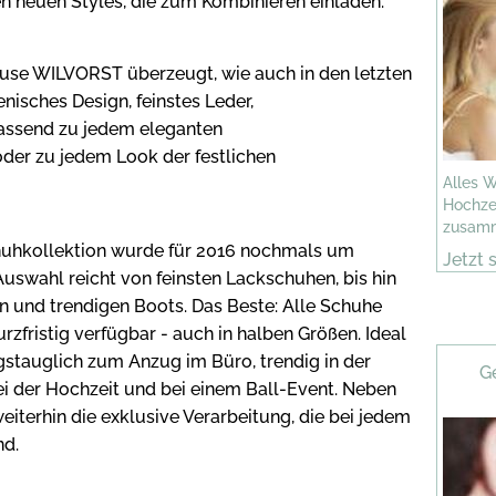
neuen Styles, die zum Kombinieren einladen.
use WILVORST überzeugt, wie auch in den letzten
enisches Design, feinstes Leder,
passend zu jedem eleganten
 oder zu jedem Look der festlichen
Alles 
Hochzei
zusamm
huhkollektion wurde für 2016 nochmals um
Jetzt 
Auswahl reicht von feinsten Lackschuhen, bis hin
 und trendigen Boots. Das Beste: Alle Schuhe
rzfristig verfügbar - auch in halben Größen. Ideal
agstauglich zum Anzug im Büro, trendig in der
G
 bei der Hochzeit und bei einem Ball-Event. Neben
eiterhin die exklusive Verarbeitung, die bei jedem
nd.