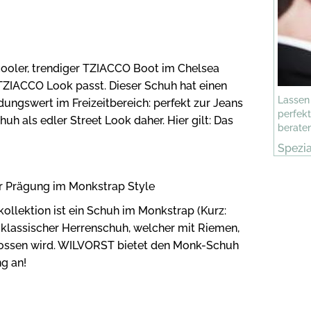
ooler, trendiger TZIACCO Boot im Chelsea
TZIACCO Look passt. Dieser Schuh hat einen
Lassen
ngswert im Freizeitbereich: perfekt zur Jeans
perfek
uh als edler Street Look daher. Hier gilt: Das
berate
Spezia
finden
r Prägung im Monkstrap Style
ollektion ist ein Schuh im Monkstrap (Kurz:
n klassischer Herrenschuh, welcher mit Riemen,
hlossen wird. WILVORST bietet den Monk-Schuh
g an!