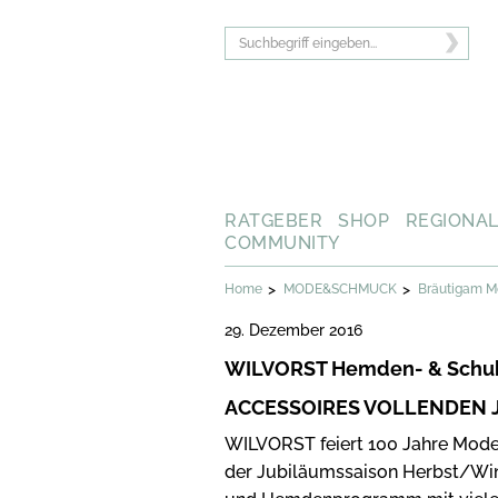
RATGEBER
SHOP
REGIONA
COMMUNITY
>
>
Home
MODE&SCHMUCK
Bräutigam M
29. Dezember 2016
WILVORST Hemden- & Schuh 
ACCESSOIRES VOLLENDEN 
WILVORST feiert 100 Jahre Mode
der Jubiläumssaison Herbst/Win