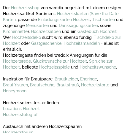
Der
Hochzeitsshop
von weddix begeistert mit einem riesigen
Hochzeitsartikel-Sortiment:
Hochzeitskarten
(Save the Date
Karten
, passende
Einladungskarten Hochzeit
,
Tischkarten
und
zugehörige
Menükarten
und
Danksagungskarten
, sowie
Kirchenhefte
),
Hochzeitsalben
und ein
Gästebuch Hochzeit
.
Wer
Hochzeitsdeko
sucht wird ebenso fündig:
Tischdeko zur
Hochzeit
oder
Gastgeschenke
,
Hochzeitsmandeln
- alles ist
erhältlich.
Hochzeitsgäste finden bei weddix Anregungen für die
Hochzeitsrede
,
Glückwünsche zur Hochzeit
,
Sprüche zur
Hochzeit
, beliebte
Hochzeitsspiele
und
Hochzeitswünsche
.
Inspiration für Brautpaare:
Brautkleider
,
Eheringe
,
Brautfrisuren
,
Brautschuhe
,
Brautstrauß
,
Hochzeitstorte
und
Honeymoon
.
Hochzeitsdienstleister finden:
Locations Hochzeit
Hochzeitsfotograf
Austausch mit anderen Hochzeitspaaren:
Hochzeitsforum