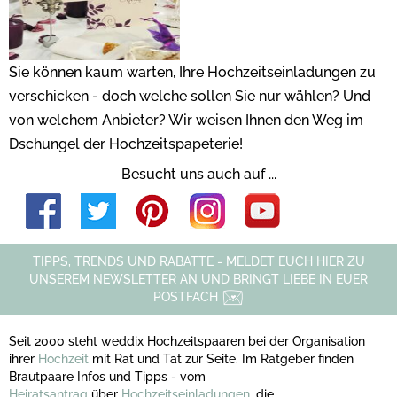
Sie können kaum warten, Ihre Hochzeitseinladungen zu
verschicken - doch welche sollen Sie nur wählen? Und
von welchem Anbieter? Wir weisen Ihnen den Weg im
Dschungel der Hochzeitspapeterie!
Besucht uns auch auf ...
TIPPS, TRENDS UND RABATTE - MELDET EUCH HIER ZU
UNSEREM NEWSLETTER AN UND BRINGT LIEBE IN EUER
POSTFACH
Seit 2000 steht weddix Hochzeitspaaren bei der Organisation
ihrer
Hochzeit
mit Rat und Tat zur Seite. Im Ratgeber finden
Brautpaare Infos und Tipps - vom
Heiratsantrag
über
Hochzeitseinladungen
, die