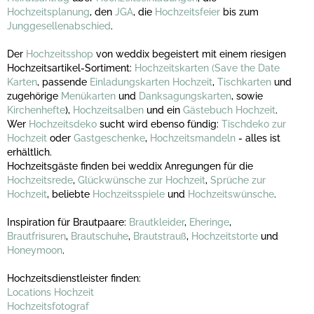
Hochzeitsplanung
, den
JGA
, die
Hochzeitsfeier
bis zum
Junggesellenabschied
.
Der
Hochzeitsshop
von weddix begeistert mit einem riesigen
Hochzeitsartikel-Sortiment:
Hochzeitskarten
(Save the Date
Karten
, passende
Einladungskarten Hochzeit
,
Tischkarten
und
zugehörige
Menükarten
und
Danksagungskarten
, sowie
Kirchenhefte
),
Hochzeitsalben
und ein
Gästebuch Hochzeit
.
Wer
Hochzeitsdeko
sucht wird ebenso fündig:
Tischdeko zur
Hochzeit
oder
Gastgeschenke
,
Hochzeitsmandeln
- alles ist
erhältlich.
Hochzeitsgäste finden bei weddix Anregungen für die
Hochzeitsrede
,
Glückwünsche zur Hochzeit
,
Sprüche zur
Hochzeit
, beliebte
Hochzeitsspiele
und
Hochzeitswünsche
.
Inspiration für Brautpaare:
Brautkleider
,
Eheringe
,
Brautfrisuren
,
Brautschuhe
,
Brautstrauß
,
Hochzeitstorte
und
Honeymoon
.
Hochzeitsdienstleister finden:
Locations Hochzeit
Hochzeitsfotograf