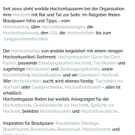
Seit 2000 steht weddix Hochzeitspaaren bei der Organisation
ihrer
Hochzeit
mit Rat und Tat zur Seite. Im Ratgeber finden
Brautpaare Infos und Tipps - vom
Heiratsantrag
über
Hochzeitseinladungen
, die
Hochzeitsplanung
, den
JGA
, die
Hochzeitsfeier
bis zum
Junggesellenabschied
.
Der
Hochzeitsshop
von weddix begeistert mit einem riesigen
Hochzeitsartikel-Sortiment:
Hochzeitskarten
(Save the Date
Karten
, passende
Einladungskarten Hochzeit
,
Tischkarten
und
zugehörige
Menükarten
und
Danksagungskarten
, sowie
Kirchenhefte
),
Hochzeitsalben
und ein
Gästebuch Hochzeit
.
Wer
Hochzeitsdeko
sucht wird ebenso fündig:
Tischdeko zur
Hochzeit
oder
Gastgeschenke
,
Hochzeitsmandeln
- alles ist
erhältlich.
Hochzeitsgäste finden bei weddix Anregungen für die
Hochzeitsrede
,
Glückwünsche zur Hochzeit
,
Sprüche zur
Hochzeit
, beliebte
Hochzeitsspiele
und
Hochzeitswünsche
.
Inspiration für Brautpaare:
Brautkleider
,
Eheringe
,
Brautfrisuren
,
Brautschuhe
,
Brautstrauß
,
Hochzeitstorte
und