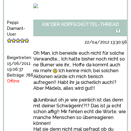
Peppi
AW:DER KOPFSCHÜTTEL-THREAD
Diamant-
User
22/04/2012 13:30:56
Oh Man, ich beneide euch nicht für solche
Beigetreten:
Verwandte... Ich hatte bisher noch nicht so
15/06/2011
ne Burner wie ihr... Hoffe da kommt auch
19:06:37
nix mehr
Ich kenne mich, bei solchen
Beiträge: 786
Aktionen würde ich mich tierisch
Offline
aufregen!! Habt ihr ja sicherlich auch!?
Aber Mädels, alles wird gut!!
@Junibraut oh je wie peinlich ist das denn
mit deiner Schwägerin!?!? Das ist ja echt
schon affig!! Mir fehlen echt die Worte, wie
manche Menschen so überreagieren
können!
Hat sie denn nicht mal gefragt ob du