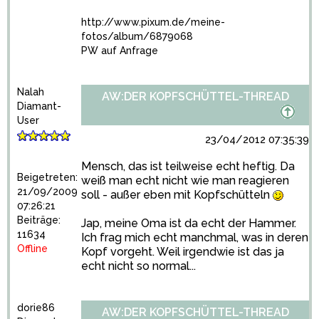
http://www.pixum.de/meine-
fotos/album/6879068
PW auf Anfrage
Nalah
AW:DER KOPFSCHÜTTEL-THREAD
Diamant-
User
23/04/2012 07:35:39
Mensch, das ist teilweise echt heftig. Da
Beigetreten:
weiß man echt nicht wie man reagieren
21/09/2009
soll - außer eben mit Kopfschütteln
07:26:21
Beiträge:
Jap, meine Oma ist da echt der Hammer.
11634
Ich frag mich echt manchmal, was in deren
Offline
Kopf vorgeht. Weil irgendwie ist das ja
echt nicht so normal...
dorie86
AW:DER KOPFSCHÜTTEL-THREAD