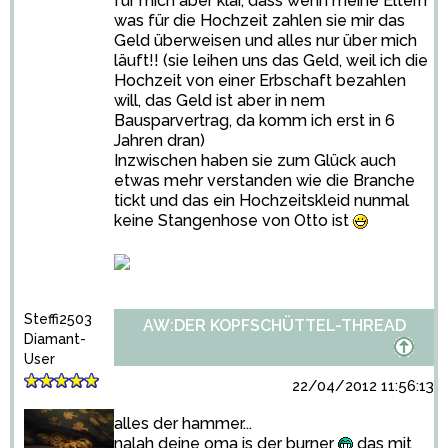
für mich aber klar, dass wenn meine Eltern
was für die Hochzeit zahlen sie mir das
Geld überweisen und alles nur über mich
läuft!! (sie leihen uns das Geld, weil ich die
Hochzeit von einer Erbschaft bezahlen
will, das Geld ist aber in nem
Bausparvertrag, da komm ich erst in 6
Jahren dran)
Inzwischen haben sie zum Glück auch
etwas mehr verstanden wie die Branche
tickt und das ein Hochzeitskleid nunmal
keine Stangenhose von Otto ist
Steffi2503
AW:DER KOPFSCHÜTTEL-THREAD
Diamant-
User
22/04/2012 11:56:13
alles der hammer...
nalah deine oma is der burner
das mit