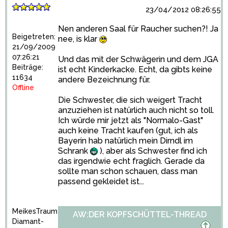
23/04/2012 08:26:55
Nen anderen Saal für Raucher suchen?! Ja
Beigetreten:
nee, is klar
21/09/2009
07:26:21
Und das mit der Schwägerin und dem JGA
Beiträge:
ist echt Kinderkacke. Echt, da gibts keine
11634
andere Bezeichnung für.
Offline
Die Schwester, die sich weigert Tracht
anzuziehen ist natürlich auch nicht so toll.
Ich würde mir jetzt als "Normalo-Gast"
auch keine Tracht kaufen (gut, ich als
Bayerin hab natürlich mein Dirndl im
Schrank
), aber als Schwester find ich
das irgendwie echt fraglich. Gerade da
sollte man schon schauen, dass man
passend gekleidet ist...
MeikesTraum
AW:DER KOPFSCHÜTTEL-THREAD
Diamant-