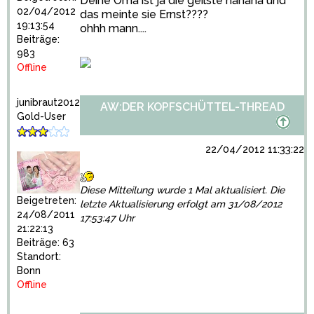
Deine Oma ist ja die geilste hahaha und
02/04/2012
das meinte sie Ernst????
19:13:54
ohhh mann....
Beiträge:
983
Offline
junibraut2012
AW:DER KOPFSCHÜTTEL-THREAD
Gold-User
22/04/2012 11:33:22
Diese Mitteilung wurde 1 Mal aktualisiert. Die
Beigetreten:
letzte Aktualisierung erfolgt am 31/08/2012
24/08/2011
17:53:47 Uhr
21:22:13
Beiträge: 63
Standort:
Bonn
Offline