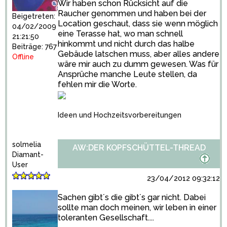
Wir haben schon Rücksicht auf die
Raucher genommen und haben bei der
Beigetreten:
Location geschaut, dass sie wenn möglich
04/02/2009
eine Terasse hat, wo man schnell
21:21:50
hinkommt und nicht durch das halbe
Beiträge: 767
Gebäude latschen muss, aber alles andere
Offline
wäre mir auch zu dumm gewesen. Was für
Ansprüche manche Leute stellen, da
fehlen mir die Worte.
Ideen und Hochzeitsvorbereitungen
solmelia
AW:DER KOPFSCHÜTTEL-THREAD
Diamant-
User
23/04/2012 09:32:12
Sachen gibt´s die gibt´s gar nicht. Dabei
sollte man doch meinen, wir leben in einer
toleranten Gesellschaft....