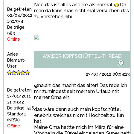
Nee das ist alles andere als normal.
Oh
Beigetreten:
man da kann man nicht mal versuchen das
02/04/2012
zu verstehen hihi
19:13:54
Beiträge:
983
Offline
Anies
AW:DER KOPFSCHÜTTEL-THREAD
Diamant-
User
23/04/2012 08:04:23
@nalah: das macht das alter! Das rede ich
Beigetreten:
mir zumindest seit meinem Urlaub mit
13/01/2011
meiner Oma ein.
21:09:42
Beiträge: 526
das wäre dann auch mein kopfschüttel
Standort:
erlebnis welches nix mit Hochzeit zu tun
(NRW)
hat.
Offline
Meine Oma hattte mich im März für eine
Woche in die Türkei eingeladen. Super nett