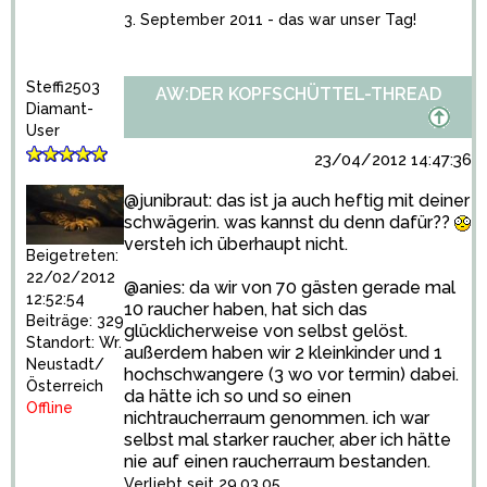
3. September 2011 - das war unser Tag!
Steffi2503
AW:DER KOPFSCHÜTTEL-THREAD
Diamant-
User
23/04/2012 14:47:36
@junibraut: das ist ja auch heftig mit deiner
schwägerin. was kannst du denn dafür??
versteh ich überhaupt nicht.
Beigetreten:
22/02/2012
@anies: da wir von 70 gästen gerade mal
12:52:54
10 raucher haben, hat sich das
Beiträge: 329
glücklicherweise von selbst gelöst.
Standort: Wr.
außerdem haben wir 2 kleinkinder und 1
Neustadt/
hochschwangere (3 wo vor termin) dabei.
Österreich
da hätte ich so und so einen
Offline
nichtraucherraum genommen. ich war
selbst mal starker raucher, aber ich hätte
nie auf einen raucherraum bestanden.
Verliebt seit 29.03.05