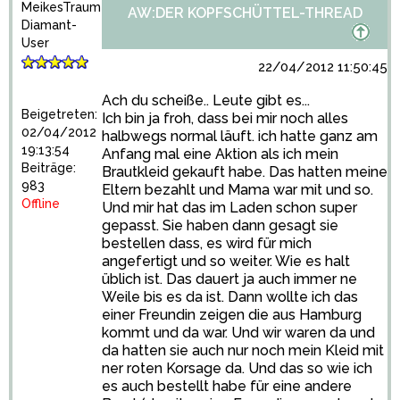
MeikesTraum
AW:DER KOPFSCHÜTTEL-THREAD
Diamant-
User
22/04/2012 11:50:45
Ach du scheiße.. Leute gibt es...
Beigetreten:
Ich bin ja froh, dass bei mir noch alles
02/04/2012
halbwegs normal läuft. ich hatte ganz am
19:13:54
Anfang mal eine Aktion als ich mein
Beiträge:
Brautkleid gekauft habe. Das hatten meine
983
Eltern bezahlt und Mama war mit und so.
Offline
Und mir hat das im Laden schon super
gepasst. Sie haben dann gesagt sie
bestellen dass, es wird für mich
angefertigt und so weiter. Wie es halt
üblich ist. Das dauert ja auch immer ne
Weile bis es da ist. Dann wollte ich das
einer Freundin zeigen die aus Hamburg
kommt und da war. Und wir waren da und
da hatten sie auch nur noch mein Kleid mit
ner roten Korsage da. Und das so wie ich
es auch bestellt habe für eine andere