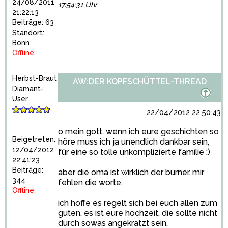
24/08/2011
17:54:31 Uhr
21:22:13
Beiträge: 63
Standort:
Bonn
Offline
Herbst-Braut
AW:DER KOPFSCHÜTTEL-THREAD
Diamant-
User
22/04/2012 22:50:43
o mein gott, wenn ich eure geschichten so
Beigetreten:
höre muss ich ja unendlich dankbar sein,
12/04/2012
für eine so tolle unkomplizierte familie :)
22:41:23
Beiträge:
aber die oma ist wirklich der burner. mir
344
fehlen die worte.
Offline
ich hoffe es regelt sich bei euch allen zum
guten. es ist eure hochzeit, die sollte nicht
durch sowas angekratzt sein.