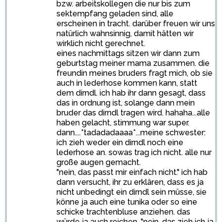
bzw. arbeitskollegen die nur bis zum
sektempfang geladen sind, alle
erscheinen in tracht. darüber freuen wir uns
natürlich wahnsinnig, damit hätten wir
wirklich nicht gerechnet.
eines nachmittags sitzen wir dann zum
geburtstag meiner mama zusammen. die
freundin meines bruders fragt mich, ob sie
auch in lederhose kommen kann, statt
dem dirndl. ich hab ihr dann gesagt, dass
das in ordnung ist, solange dann mein
bruder das dirndl tragen wird. hahaha...alle
haben gelacht, stimmung war super.
dann....*tadadadaaaa*...meine schwester:
ich zieh weder ein dirndl noch eine
lederhose an. sowas trag ich nicht. alle nur
große augen gemacht.
"nein, das passt mir einfach nicht." ich hab
dann versucht, ihr zu erklären, dass es ja
nicht unbedingt ein dirndl sein müsse, sie
könne ja auch eine tunika oder so eine
schicke trachtenbluse anziehen. das
würde ja auch reichen. "nein, das zieh ich ja