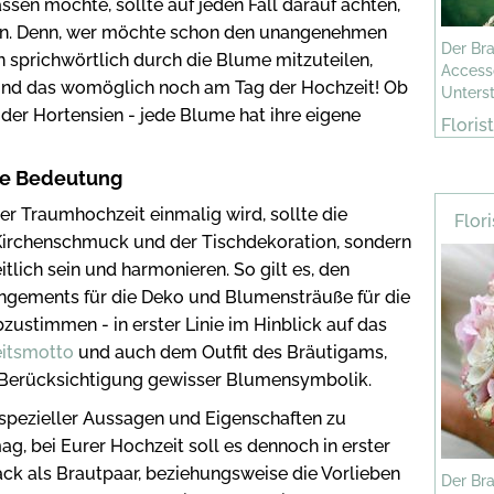
sen möchte, sollte auf jeden Fall darauf achten,
gen. Denn, wer möchte schon den unangenehmen
Der Bra
 sprichwörtlich durch die Blume mitzuteilen,
Accesso
 Und das womöglich noch am Tag der Hochzeit! Ob
Unterst
oder Hortensien - jede Blume hat ihre eigene
Floris
re Bedeutung
r Traumhochzeit einmalig wird, sollte die
Flor
Kirchenschmuck und der Tischdekoration, sondern
itlich sein und harmonieren. So gilt es, den
ngements für die Deko und Blumensträuße für die
zustimmen - in erster Linie im Hinblick auf das
itsmotto
und auch dem Outfit des Bräutigams,
 Berücksichtigung gewisser Blumensymbolik.
spezieller Aussagen und Eigenschaften zu
, bei Eurer Hochzeit soll es dennoch in erster
k als Brautpaar, beziehungsweise die Vorlieben
Der Bra