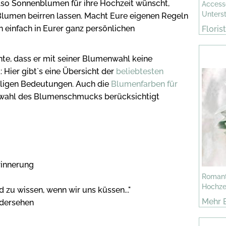
also Sonnenblumen für ihre Hochzeit wünscht,
Accesso
Unterst
Blumen beirren lassen. Macht Eure eigenen Regeln
 einfach in Eurer ganz persönlichen
Floris
te, dass er mit seiner Blumenwahl keine
 Hier gibt`s eine Übersicht der
beliebtesten
iligen Bedeutungen. Auch die
Blumenfarben für
wahl des Blumenschmucks berücksichtigt
rinnerung
Romanti
Hochze
 zu wissen, wenn wir uns küssen..."
Mehr B
edersehen