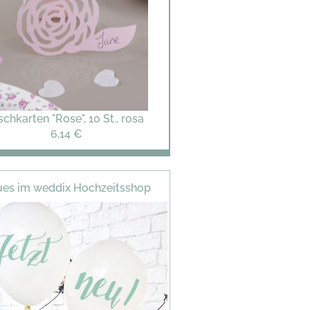
schkarten "Rose", 10 St., rosa
6,14 €
es im weddix Hochzeitsshop