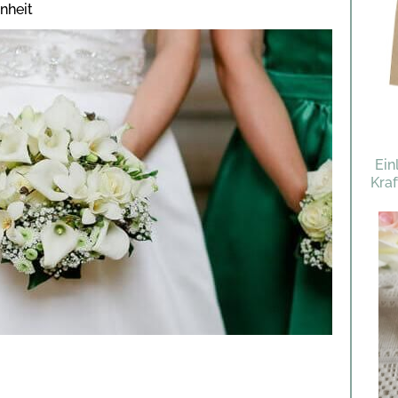
nheit
Ein
Kra