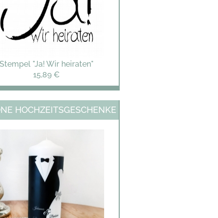
Stempel "Ja! Wir heiraten"
15,89 €
NE HOCHZEITSGESCHENKE