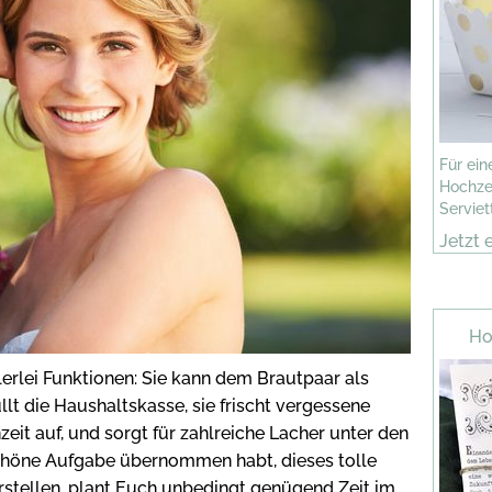
Für ei
Hochzei
Serviet
Jetzt 
Ho
elerlei Funktionen: Sie kann dem Brautpaar als
llt die Haushaltskasse, sie frischt vergessene
it auf, und sorgt für zahlreiche Lacher unter den
schöne Aufgabe übernommen habt, dieses tolle
rstellen, plant Euch unbedingt genügend Zeit im