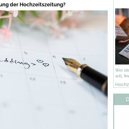
lung der Hochzeitszeitung?
Wer die
will, f
Hochze