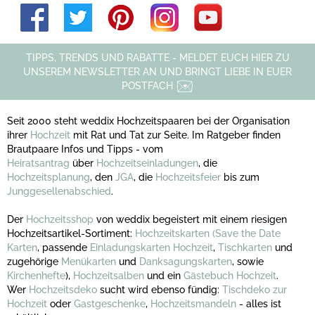
TIPPS, TRENDS UND RABATTE - MELDET EUCH HIER ZU
UNSEREM NEWSLETTER AN UND BRINGT LIEBE IN EUER
POSTFACH
Seit 2000 steht weddix Hochzeitspaaren bei der Organisation
ihrer
Hochzeit
mit Rat und Tat zur Seite. Im Ratgeber finden
Brautpaare Infos und Tipps - vom
Heiratsantrag
über
Hochzeitseinladungen
, die
Hochzeitsplanung
, den
JGA
, die
Hochzeitsfeier
bis zum
Junggesellenabschied
.
Der
Hochzeitsshop
von weddix begeistert mit einem riesigen
Hochzeitsartikel-Sortiment:
Hochzeitskarten
(Save the Date
Karten
, passende
Einladungskarten Hochzeit
,
Tischkarten
und
zugehörige
Menükarten
und
Danksagungskarten
, sowie
Kirchenhefte
),
Hochzeitsalben
und ein
Gästebuch Hochzeit
.
Wer
Hochzeitsdeko
sucht wird ebenso fündig:
Tischdeko zur
Hochzeit
oder
Gastgeschenke
,
Hochzeitsmandeln
- alles ist