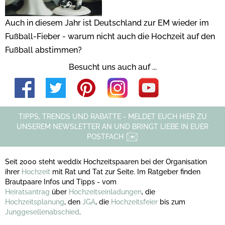
Auch in diesem Jahr ist Deutschland zur EM wieder im
Fußball-Fieber - warum nicht auch die Hochzeit auf den
Fußball abstimmen?
Besucht uns auch auf ...
TIPPS, TRENDS UND RABATTE - MELDET EUCH HIER ZU
UNSEREM NEWSLETTER AN UND BRINGT LIEBE IN EUER
POSTFACH
Seit 2000 steht weddix Hochzeitspaaren bei der Organisation
ihrer
Hochzeit
mit Rat und Tat zur Seite. Im Ratgeber finden
Brautpaare Infos und Tipps - vom
Heiratsantrag
über
Hochzeitseinladungen
, die
Hochzeitsplanung
, den
JGA
, die
Hochzeitsfeier
bis zum
Junggesellenabschied
.