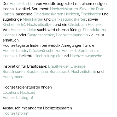
Der
Hochzeitsshop
von weddix begeistert mit einem riesigen
Hochzeitsartikel-Sortiment:
Hochzeitskarten
(Save the Date
Karten
, passende
Einladungskarten Hochzeit
,
Tischkarten
und
zugehörige
Menükarten
und
Danksagungskarten
, sowie
Kirchenhefte
),
Hochzeitsalben
und ein
Gästebuch Hochzeit
.
Wer
Hochzeitsdeko
sucht wird ebenso fündig:
Tischdeko zur
Hochzeit
oder
Gastgeschenke
,
Hochzeitsmandeln
- alles ist
erhältlich.
Hochzeitsgäste finden bei weddix Anregungen für die
Hochzeitsrede
,
Glückwünsche zur Hochzeit
,
Sprüche zur
Hochzeit
, beliebte
Hochzeitsspiele
und
Hochzeitswünsche
.
Inspiration für Brautpaare:
Brautkleider
,
Eheringe
,
Brautfrisuren
,
Brautschuhe
,
Brautstrauß
,
Hochzeitstorte
und
Honeymoon
.
Hochzeitsdienstleister finden:
Locations Hochzeit
Hochzeitsfotograf
Austausch mit anderen Hochzeitspaaren:
Hochzeitsforum