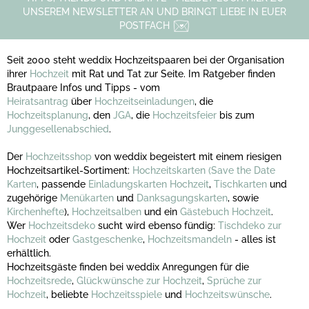
UNSEREM NEWSLETTER AN UND BRINGT LIEBE IN EUER
POSTFACH
Seit 2000 steht weddix Hochzeitspaaren bei der Organisation
ihrer
Hochzeit
mit Rat und Tat zur Seite. Im Ratgeber finden
Brautpaare Infos und Tipps - vom
Heiratsantrag
über
Hochzeitseinladungen
, die
Hochzeitsplanung
, den
JGA
, die
Hochzeitsfeier
bis zum
Junggesellenabschied
.
Der
Hochzeitsshop
von weddix begeistert mit einem riesigen
Hochzeitsartikel-Sortiment:
Hochzeitskarten
(Save the Date
Karten
, passende
Einladungskarten Hochzeit
,
Tischkarten
und
zugehörige
Menükarten
und
Danksagungskarten
, sowie
Kirchenhefte
),
Hochzeitsalben
und ein
Gästebuch Hochzeit
.
Wer
Hochzeitsdeko
sucht wird ebenso fündig:
Tischdeko zur
Hochzeit
oder
Gastgeschenke
,
Hochzeitsmandeln
- alles ist
erhältlich.
Hochzeitsgäste finden bei weddix Anregungen für die
Hochzeitsrede
,
Glückwünsche zur Hochzeit
,
Sprüche zur
Hochzeit
, beliebte
Hochzeitsspiele
und
Hochzeitswünsche
.