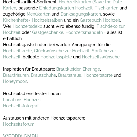
Hochzeitsartikel-Sortiment:
Hochzeitskarten
(Save the Date
Karten
, passende
Einladungskarten Hochzeit
,
Tischkarten
und
zugehörige
Menükarten
und
Danksagungskarten
, sowie
Kirchenhefte
),
Hochzeitsalben
und ein
Gästebuch Hochzeit
.
Wer
Hochzeitsdeko
sucht wird ebenso fündig:
Tischdeko zur
Hochzeit
oder
Gastgeschenke
,
Hochzeitsmandeln
- alles ist
erhältlich.
Hochzeitsgäste finden bei weddix Anregungen für die
Hochzeitsrede
,
Glückwünsche zur Hochzeit
,
Sprüche zur
Hochzeit
, beliebte
Hochzeitsspiele
und
Hochzeitswünsche
.
Inspiration für Brautpaare:
Brautkleider
,
Eheringe
,
Brautfrisuren
,
Brautschuhe
,
Brautstrauß
,
Hochzeitstorte
und
Honeymoon
.
Hochzeitsdienstleister finden:
Locations Hochzeit
Hochzeitsfotograf
Austausch mit anderen Hochzeitspaaren:
Hochzeitsforum
WEDDIX GMBH