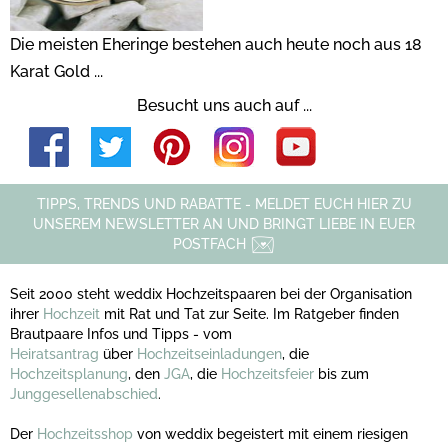
Die meisten Eheringe bestehen auch heute noch aus 18
Karat Gold ...
Besucht uns auch auf ...
TIPPS, TRENDS UND RABATTE - MELDET EUCH HIER ZU
UNSEREM NEWSLETTER AN UND BRINGT LIEBE IN EUER
POSTFACH
Seit 2000 steht weddix Hochzeitspaaren bei der Organisation
ihrer
Hochzeit
mit Rat und Tat zur Seite. Im Ratgeber finden
Brautpaare Infos und Tipps - vom
Heiratsantrag
über
Hochzeitseinladungen
, die
Hochzeitsplanung
, den
JGA
, die
Hochzeitsfeier
bis zum
Junggesellenabschied
.
Der
Hochzeitsshop
von weddix begeistert mit einem riesigen