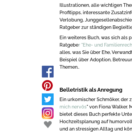
Illustrationen, alle wichtigen 
Profitipps, interessante Zusatzin
Verlobung, Junggesellenabschied
Ratgeber zur ständigen Begleitl
Ein weiteres Buch, was sich als p
Ratgebe
r "Ehe- und Familienrecht
alles, was Sie über Ehe, Verwand
Beispiel über Adoption, Betreuu
Themen..
Belletristik als Anregung
Ein urkomischer Schmöker, der zu
mich nervös
" von Fiona Walker. 
bietet dieses Buch perfekte Unte
Hochzeitsplanung auf humorvolle
und an stressigen Alltag und kö