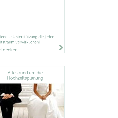
ionelle Unterstützung die jeden
itstraum verwirklichen!
ntdecken!
Alles rund um die
Hochzeitsplanung