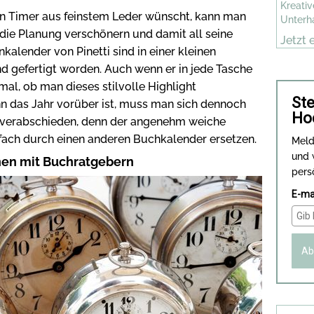
Kreativ
en Timer aus feinstem Leder wünscht, kann man
Unterh
 die Planung verschönern und damit all seine
Jetzt 
kalender von Pinetti sind in einer kleinen
d gefertigt worden. Auch wenn er in jede Tasche
mal, ob man dieses stilvolle Highlight
Ste
nn das Jahr vorüber ist, muss man sich dennoch
Ho
k verabschieden, denn der angenehm weiche
nfach durch einen anderen Buchkalender ersetzen.
Meld
und 
nen mit Buchratgebern
pers
E-ma
Ab