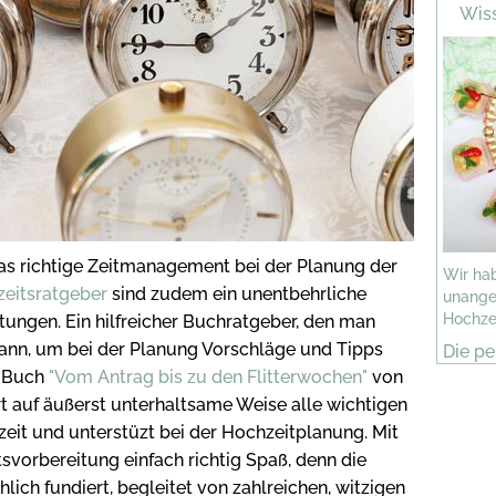
Wiss
as richtige Zeitmanagement bei der Planung der
Wir ha
zeitsratgeber
sind zudem ein unentbehrliche
unange
Hochze
itungen. Ein hilfreicher Buchratgeber, den man
ann, um bei der Planung Vorschläge und Tipps
Die pe
s Buch
"Vom Antrag bis zu den Flitterwochen"
von
rt auf äußerst unterhaltsame Weise alle wichtigen
eit und unterstüzt bei der Hochzeitplanung. Mit
vorbereitung einfach richtig Spaß, denn die
lich fundiert, begleitet von zahlreichen, witzigen