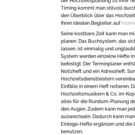
der Hochzeitsplanung zu Ihrer n
Timing kommt man stilvoll durch 
den Überblick über das Hochzeits
Ihren idealen Begleiter auf
momen
Seine kostbare Zeit kann man m
planen. Das Buchsystem, das sic
lassen, ist einmalig und unglaub
System werden einzelne Hefte i
befestigt. Der Terminplaner enth
Notizheft und ein Adressheft. So
Hochzeitsdienstleistern vereinb
Einfälle in einem Heft notieren. 
Hochzeitsmusikern & Co. im Kopf
alles für die Rundum-Planung der
den Augen. Zudem kann man jede
auswechseln. Dadurch kann man
Einlege-Hefte ergänzen und die
benutzen.