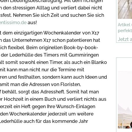
euen Lieblingsbeschäftigung. Mit dem richtigen
den stressigen Alltag und verliert dabei nicht
fest. Nehmen Sie sich Zeit und suchen Sie sich
tissimo.de
aus!
Artikel
perfekt
it dem einzigartigen Wochenkalender von X17
Jetzt 
h das Unternehmen X17 schon patentieren hat
lich flexibel. Beim originellen Book-by-book-
n der Lederhülle des Timers mit Gummiringen
ält somit sowohl einen Timer, als auch ein Blanko
mit kann man nicht nur die Termine mit
aren und festhalten, sondern kann auch Ideen und
Damit man die Adressen von Floristen,
 behält, sorgt das Adressheft. Somit hat man
 Hochzeit in einem Buch und verliert nichts aus
rzeit ein Heft gegen Ihre Wunsch-Einlagen
den Wochenkalender jederzeit um weitere
 Lederhülle auch für das kommende Jahr