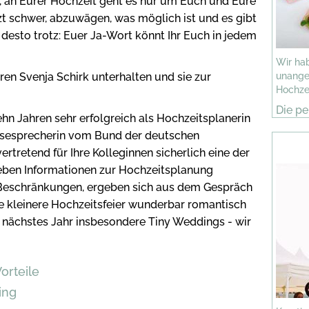
 an Eurer Hochzeit geht es nur um Euch und Eure
tzt schwer, abzuwägen, was möglich ist und es gibt
 desto trotz: Euer Ja-Wort könnt Ihr Euch in jedem
Wir ha
en Svenja Schirk unterhalten und sie zur
unange
Hochze
Die pe
ehn Jahren sehr erfolgreich als Hochzeitsplanerin
ressesprecherin vom Bund der deutschen
rtretend für Ihre Kolleginnen sicherlich eine der
eben Informationen zur Hochzeitsplanung
Beschränkungen, ergeben sich aus dem Gespräch
ine kleinere Hochzeitsfeier wunderbar romantisch
n nächstes Jahr insbesondere Tiny Weddings - wir
orteile
ing