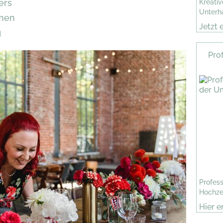
ers
Kreativ
Unterh
men
Jetzt 
g
Pro
Profess
Hochze
Hier e