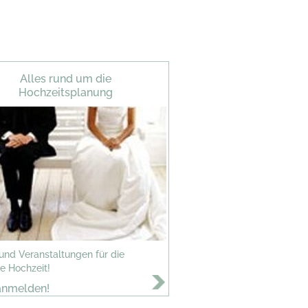
Alles rund um die
Hochzeitsplanung
 und Veranstaltungen für die
e Hochzeit!
anmelden!