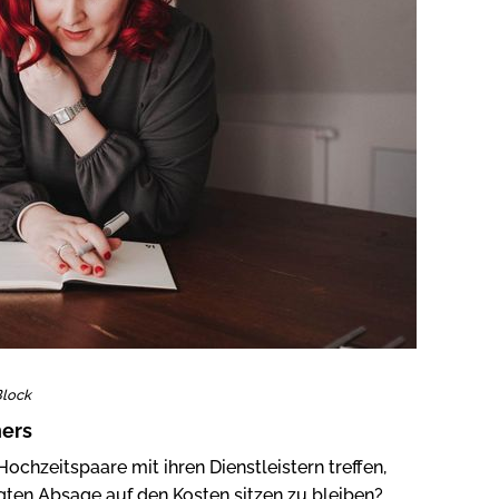
Block
ners
chzeitspaare mit ihren Dienstleistern treffen,
gten Absage auf den Kosten sitzen zu bleiben?