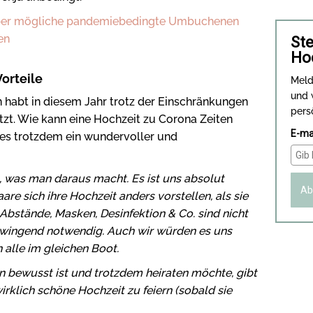
über mögliche pandemiebedingte Umbuchenen
en
Ste
Ho
orteile
Meld
und 
n habt in diesem Jahr trotz der Einschränkungen
pers
t. Wie kann eine Hochzeit zu Corona Zeiten
E-ma
 es trotzdem ein wundervoller und
 was man daraus macht. Es ist uns absolut
Ab
are sich ihre Hochzeit anders vorstellen, als sie
 Abstände, Masken, Desinfektion & Co. sind nicht
zwingend notwendig. Auch wir würden es uns
 alle im gleichen Boot.
 bewusst ist und trotzdem heiraten möchte, gibt
wirklich schöne Hochzeit zu feiern (sobald sie