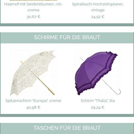
Haarreif mit Seidenblumen, rot-
Spiralbuch Hochzeitsplaner,
creme
vintage
30,67 €
24,52 €
SCHIRME FÜR DIE BRAUT
Spitzenschirm "Europa", creme
Schirm "Thalia", lila
40,98 €
29,24 €
TASCHEN FÜR DIE BRAUT