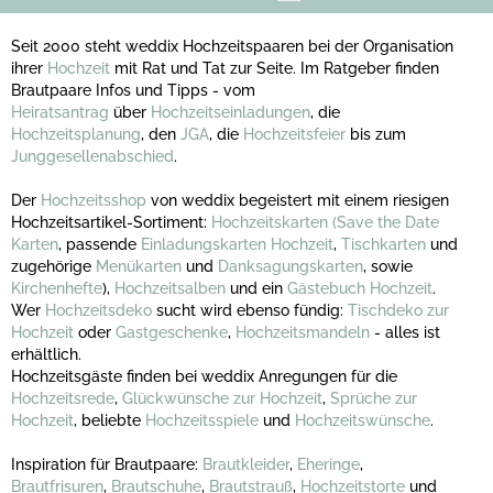
Seit 2000 steht weddix Hochzeitspaaren bei der Organisation
ihrer
Hochzeit
mit Rat und Tat zur Seite. Im Ratgeber finden
Brautpaare Infos und Tipps - vom
Heiratsantrag
über
Hochzeitseinladungen
, die
Hochzeitsplanung
, den
JGA
, die
Hochzeitsfeier
bis zum
Junggesellenabschied
.
Der
Hochzeitsshop
von weddix begeistert mit einem riesigen
Hochzeitsartikel-Sortiment:
Hochzeitskarten
(Save the Date
Karten
, passende
Einladungskarten Hochzeit
,
Tischkarten
und
zugehörige
Menükarten
und
Danksagungskarten
, sowie
Kirchenhefte
),
Hochzeitsalben
und ein
Gästebuch Hochzeit
.
Wer
Hochzeitsdeko
sucht wird ebenso fündig:
Tischdeko zur
Hochzeit
oder
Gastgeschenke
,
Hochzeitsmandeln
- alles ist
erhältlich.
Hochzeitsgäste finden bei weddix Anregungen für die
Hochzeitsrede
,
Glückwünsche zur Hochzeit
,
Sprüche zur
Hochzeit
, beliebte
Hochzeitsspiele
und
Hochzeitswünsche
.
Inspiration für Brautpaare:
Brautkleider
,
Eheringe
,
Brautfrisuren
,
Brautschuhe
,
Brautstrauß
,
Hochzeitstorte
und