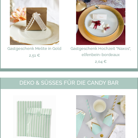
Gastgeschenk Melite in Gold
Gastgeschenk Hochzeit "Naxos",
elfenbein-bordeaux
2,51 €
2,04 €
DEKO & SÜSSES FÜR DIE CANDY BAR