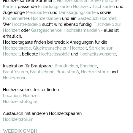
Hochzeitsartikel-Sortiment:
Hochzeitskarten
(Save the Date
Karten
, passende
Einladungskarten Hochzeit
,
Tischkarten
und
zugehörige
Menükarten
und
Danksagungskarten
, sowie
Kirchenhefte
),
Hochzeitsalben
und ein
Gästebuch Hochzeit
.
Wer
Hochzeitsdeko
sucht wird ebenso fündig:
Tischdeko zur
Hochzeit
oder
Gastgeschenke
,
Hochzeitsmandeln
- alles ist
erhältlich.
Hochzeitsgäste finden bei weddix Anregungen für die
Hochzeitsrede
,
Glückwünsche zur Hochzeit
,
Sprüche zur
Hochzeit
, beliebte
Hochzeitsspiele
und
Hochzeitswünsche
.
Inspiration für Brautpaare:
Brautkleider
,
Eheringe
,
Brautfrisuren
,
Brautschuhe
,
Brautstrauß
,
Hochzeitstorte
und
Honeymoon
.
Hochzeitsdienstleister finden:
Locations Hochzeit
Hochzeitsfotograf
Austausch mit anderen Hochzeitspaaren:
Hochzeitsforum
WEDDIX GMBH