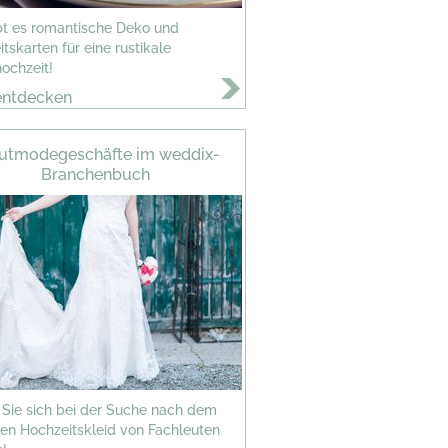
ibt es romantische Deko und
tskarten für eine rustikale
ochzeit!
entdecken
utmodegeschäfte im weddix-
Branchenbuch
 Sie sich bei der Suche nach dem
ten Hochzeitskleid von Fachleuten