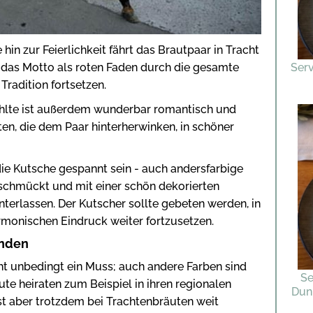
in zur Feierlichkeit fährt das Brautpaar in Tracht
er das Motto als roten Faden durch die gesamte
Serv
 Tradition fortsetzen.
ählte ist außerdem wunderbar romantisch und
en, die dem Paar hinterherwinken, in schöner
e Kutsche gespannt sein - auch andersfarbige
schmückt und mit einer schön dekorierten
nterlassen. Der Kutscher sollte gebeten werden, in
rmonischen Eindruck weiter fortzusetzen.
inden
ht unbedingt ein Muss; auch andere Farben sind
Se
te heiraten zum Beispiel in ihren regionalen
Duni
st aber trotzdem bei Trachtenbräuten weit