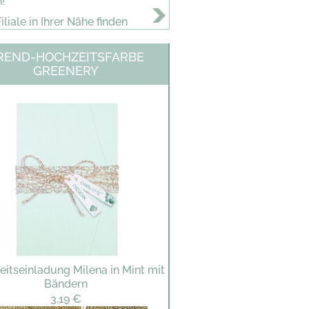
n!
iliale in Ihrer Nähe finden
REND-HOCHZEITSFARBE
GREENERY
itseinladung Milena in Mint mit
Bändern
3,19 €