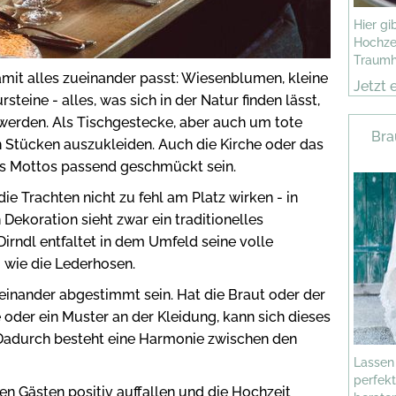
Hier g
Hochzei
Traumh
amit alles zueinander passt: Wiesenblumen, kleine
Jetzt 
teine - alles, was sich in der Natur finden lässt,
 werden. Als Tischgestecke, aber auch um tote
Bra
Stücken auszukleiden. Auch die Kirche oder das
es Mottos passend geschmückt sein.
die Trachten nicht zu fehl am Platz wirken - in
Dekoration sieht zwar ein traditionelles
Dirndl entfaltet in dem Umfeld seine volle
 wie die Lederhosen.
einander abgestimmt sein. Hat die Braut oder der
oder ein Muster an der Kleidung, kann sich dieses
 Dadurch besteht eine Harmonie zwischen den
Lassen
perfek
n Gästen positiv auffallen und die Hochzeit