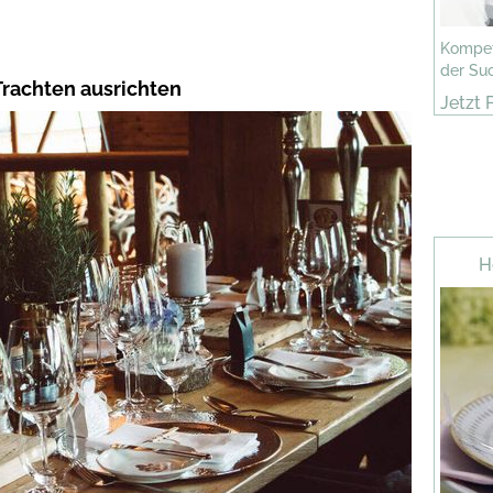
Kompet
der Su
Trachten ausrichten
Jetzt 
H