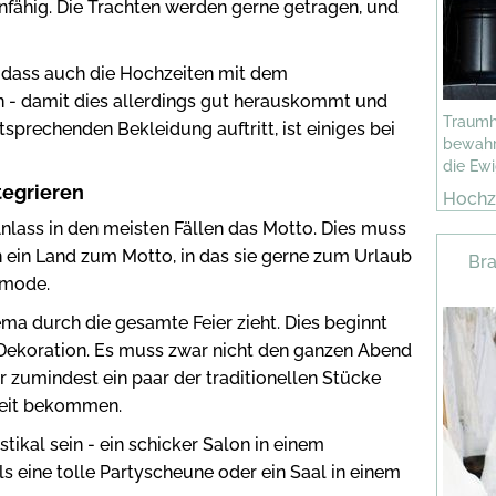
nfähig. Die Trachten werden gerne getragen, und
, dass auch die Hochzeiten mit dem
- damit dies allerdings gut herauskommt und
Traumh
tsprechenden Bekleidung auftritt, ist einiges bei
bewahr
die Ewi
tegrieren
Hochze
finden
 Anlass in den meisten Fällen das Motto. Dies muss
n ein Land zum Motto, in das sie gerne zum Urlaub
Br
nmode.
ema durch die gesamte Feier zieht. Dies beginnt
 Dekoration. Es muss zwar nicht den ganzen Abend
r zumindest ein paar der traditionellen Stücke
hzeit bekommen.
stikal sein - ein schicker Salon in einem
ls eine tolle Partyscheune oder ein Saal in einem