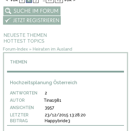
◄
VOR
1
3
28
29
VOR
►
NEUESTE THEMEN
HOTTEST TOPICS
Forum-Index
»
Heiraten im Ausland
THEMEN
Hochzeitsplanung Österreich
ANTWORTEN
2
AUTOR
Tina1981
ANSICHTEN
3957
LETZTER
23/12/2015 13:28:20
BEITRAG
Happybride3