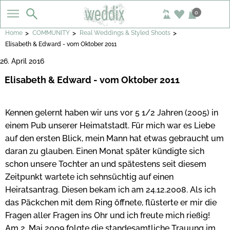
0
>
>
>
Home
COMMUNITY
Real Weddings & Styled Shoots
Elisabeth & Edward - vom Oktober 2011
26. April 2016
Elisabeth & Edward - vom Oktober 2011
Kennen gelernt haben wir uns vor 5 1/2 Jahren (2005) in
einem Pub unserer Heimatstadt. Für mich war es Liebe
auf den ersten Blick, mein Mann hat etwas gebraucht um
daran zu glauben. Einen Monat später kündigte sich
schon unsere Tochter an und spätestens seit diesem
Zeitpunkt wartete ich sehnsüchtig auf einen
Heiratsantrag. Diesen bekam ich am 24.12.2008. Als ich
das Päckchen mit dem Ring öffnete, flüsterte er mir die
Fragen aller Fragen ins Ohr und ich freute mich rießig!
Am 2. Mai 2009 folgte die standesamtliche Trauung im